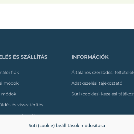
LÉS ÉS SZÁLLÍTÁS
INFORMÁCIÓK
nálói fiók
Általános szerződési feltétele
ási módok
Adatkezelési tájékoztató
i módok
Süti (cookies) kezelési tájéko
üldés és visszatérítés
és nyomonkövetése
Süti (cookie) beállítások módosítása