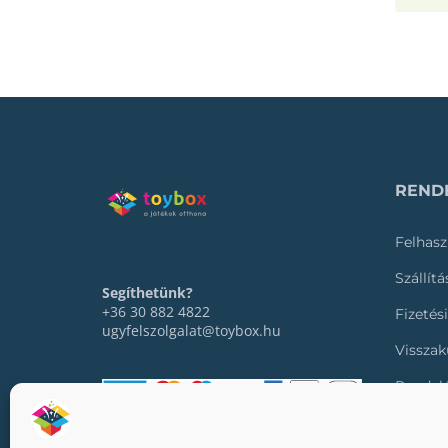
RENDE
Felhasz
Szállít
Segíthetünk?
+36 30 882 4822
Fizetés
ugyfelszolgalat@toybox.hu
Visszak
Rendel