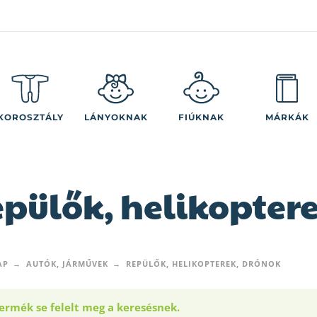
KOROSZTÁLY
LÁNYOKNAK
FIÚKNAK
MÁRKÁK
pülők, helikopter
AP
AUTÓK, JÁRMŰVEK
REPÜLŐK, HELIKOPTEREK, DRÓNOK
ermék se felelt meg a keresésnek.