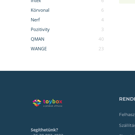
Intex
6
Körvonal
6
Nerf
4
Pozitivity
3
QMAN
40
WANGE
23
RENDE
Felhasz
Szállít
Segíthetünk?