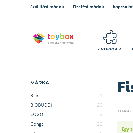
Szállítási módok
Fizetési módok
Kapcsolat
KATEGÓRIA
Fi
MÁRKA
Bino
1
BiOBUDDi
20
KEZDŐL
COGO
2
Gonge
22
Egy t