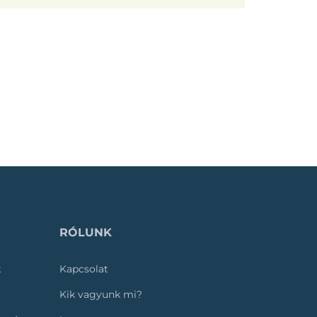
RÓLUNK
k
Kapcsolat
Kik vagyunk mi?