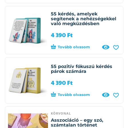
55 kérdés, amelyek
segítenek a nehézségekkel
való megküzdésben
4 390
Ft
Tovább olvasom
55 pozitív fókuszú kérdés
párok számára
4 390
Ft
Tovább olvasom
KÖRVONAL
Asszociáció – egy szó,
számtalan történet