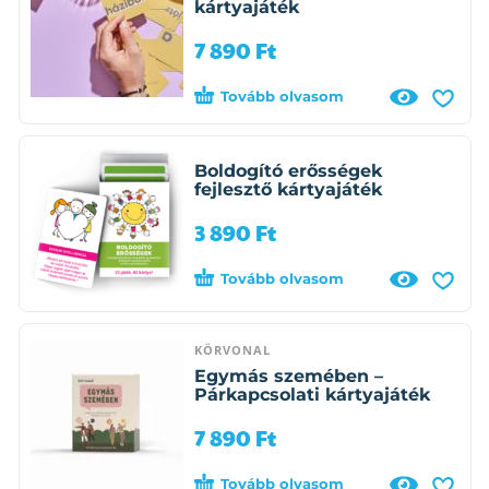
kártyajáték
7 890
Ft
Tovább olvasom
Boldogító erősségek
fejlesztő kártyajáték
3 890
Ft
Tovább olvasom
KÖRVONAL
Egymás szemében –
Párkapcsolati kártyajáték
7 890
Ft
Tovább olvasom