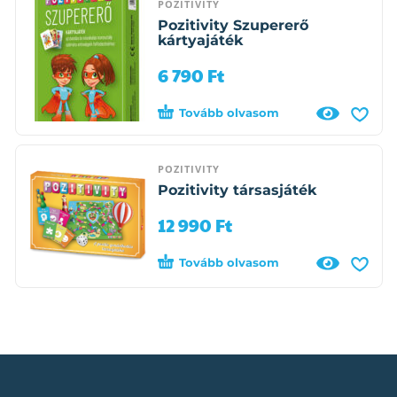
POZITIVITY
Pozitivity Szupererő
kártyajáték
6 790
Ft
Tovább olvasom
POZITIVITY
Pozitivity társasjáték
12 990
Ft
Tovább olvasom