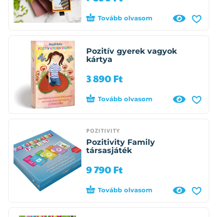
Tovább olvasom
Pozitív gyerek vagyok
kártya
3 890
Ft
Tovább olvasom
POZITIVITY
Pozitivity Family
társasjáték
9 790
Ft
Tovább olvasom