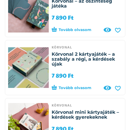
Körvonal – az őszinteség
játéka
7 890
Ft
Tovább olvasom
KÖRVONAL
Körvonal 2 kártyajáték – a
szabály a régi, a kérdések
újak
7 890
Ft
Tovább olvasom
KÖRVONAL
Körvonal mini kártyajáték –
kérdések gyerekeknek
7 890
Ft