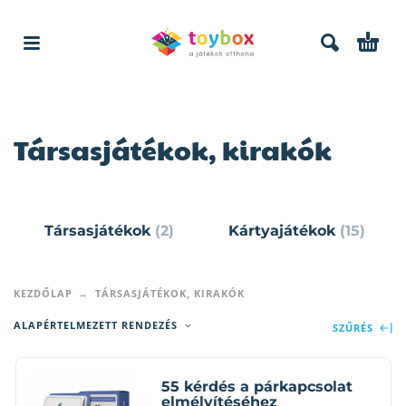
Társasjátékok, kirakók
Társasjátékok
(2)
Kártyajátékok
(15)
KEZDŐLAP
TÁRSASJÁTÉKOK, KIRAKÓK
ALAPÉRTELMEZETT RENDEZÉS
SZŰRÉS
55 kérdés a párkapcsolat
elmélyítéséhez