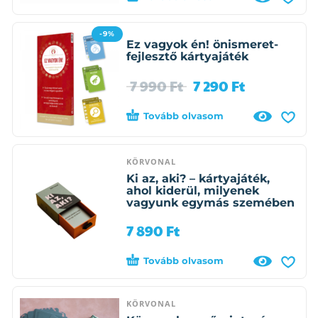
-9%
Ez vagyok én! önismeret-
fejlesztő kártyajáték
7 990
Ft
7 290
Ft
Tovább olvasom
KÖRVONAL
Ki az, aki? – kártyajáték,
ahol kiderül, milyenek
vagyunk egymás szemében
7 890
Ft
Tovább olvasom
KÖRVONAL