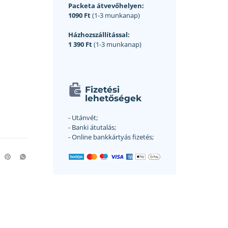
Packeta átvevőhelyen:
1090 Ft
(1-3 munkanap)
Házhozszállítással:
1 390 Ft
(1-3 munkanap)
Fizetési
lehetőségek
- Utánvét;
- Banki átutalás;
- Online bankkártyás fizetés;