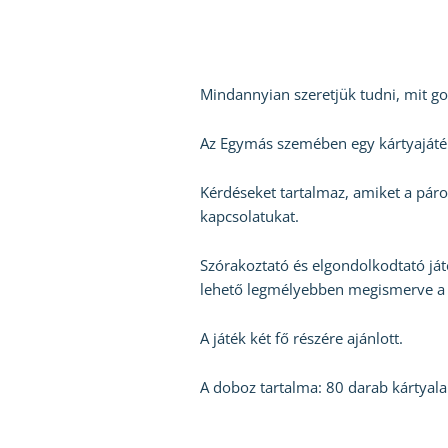
Mindannyian szeretjük tudni, mit go
Az Egymás szemében egy kártyajáték
Kérdéseket tartalmaz, amiket a páro
kapcsolatukat.
Szórakoztató és elgondolkodtató já
lehető legmélyebben megismerve a 
A játék két fő részére ajánlott.
A doboz tartalma: 80 darab kártyal