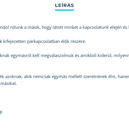
ndol rólunk a másik, hogy látott minket a kapcsolatunk elején és
 kifejezetten párkapcsolatban élők részére.
knak egymásról kell megválaszolniuk és amikből kiderül, milyenne
ték azoknak, akik nemcsak egymás mellett szeretnének élni, hane
másikat.
ap