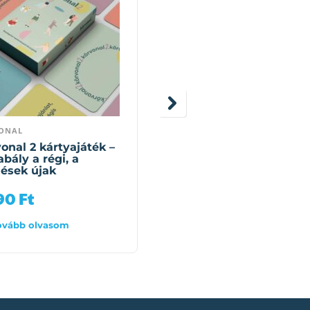
ONAL
55 kérdés, amelyek
segítenek a
onal 2 kártyajáték –
nehézségekkel való
abály a régi, a
megküzdésben
ések újak
890
Ft
4 390
Ft
ovább olvasom
Tovább olvasom