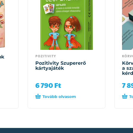
POZITIVITY
KÖRV
ok
Pozitivity Szupererő
Körv
kártyajáték
a sz
kérd
6 790
Ft
7 
Tovább olvasom
T