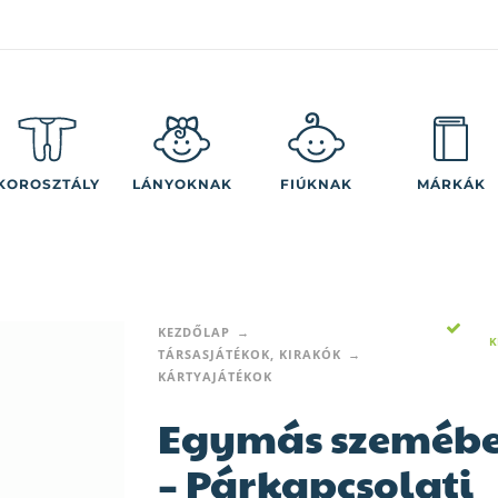
KOROSZTÁLY
LÁNYOKNAK
FIÚKNAK
MÁRKÁK
KEZDŐLAP
K
TÁRSASJÁTÉKOK, KIRAKÓK
KÁRTYAJÁTÉKOK
Egymás szeméb
– Párkapcsolati