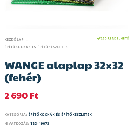
250 RENDELHETŐ
KEZDŐLAP
ÉPÍTŐKOCKÁK ÉS ÉPÍTŐKÉSZLETEK
WANGE alaplap 32×32
(fehér)
2 690
Ft
KATEGÓRIA:
ÉPÍTŐKOCKÁK ÉS ÉPÍTŐKÉSZLETEK
HIVATKOZÁS:
TBX-19073