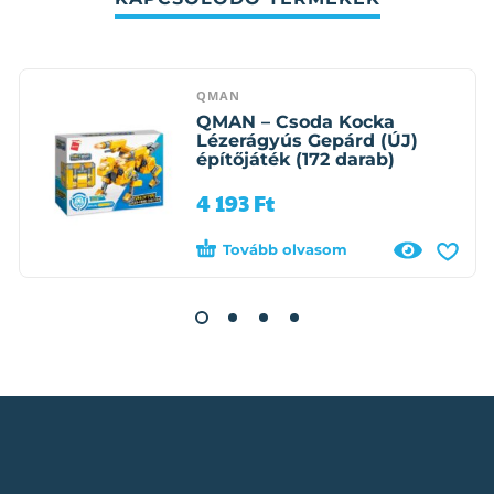
QMAN
QMAN – Csoda Kocka
Lézerágyús Gepárd (ÚJ)
építőjáték (172 darab)
4 193
Ft
Tovább olvasom