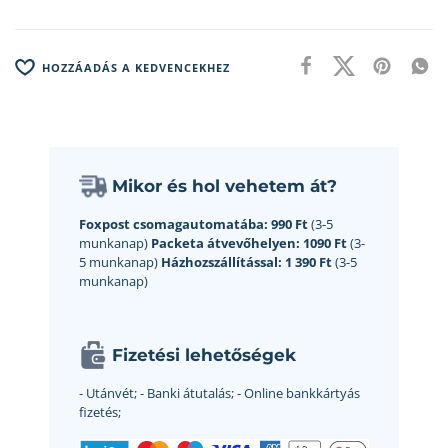
HOZZÁADÁS A KEDVENCEKHEZ
Mikor és hol vehetem át?
Foxpost csomagautomatába:
990 Ft
(3-5
munkanap)
Packeta átvevőhelyen:
1090 Ft
(3-
5 munkanap)
Házhozszállítással:
1 390 Ft
(3-5
munkanap)
Fizetési lehetőségek
- Utánvét;
- Banki átutalás;
- Online bankkártyás
fizetés;