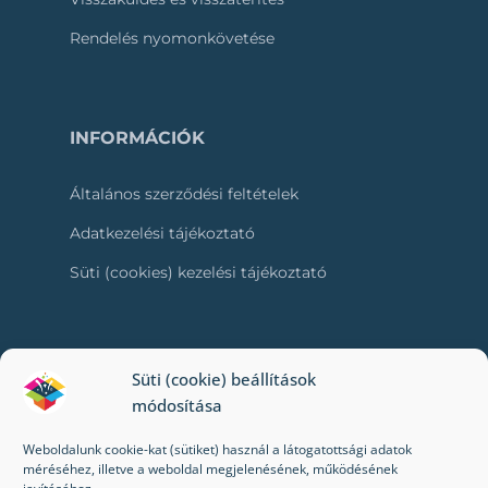
Rendelés nyomonkövetése
INFORMÁCIÓK
Általános szerződési feltételek
Adatkezelési tájékoztató
Süti (cookies) kezelési tájékoztató
RÓLUNK
Süti (cookie) beállítások
módosítása
Kapcsolat
Weboldalunk cookie-kat (sütiket) használ a látogatottsági adatok
Kik vagyunk mi?
méréséhez, illetve a weboldal megjelenésének, működésének