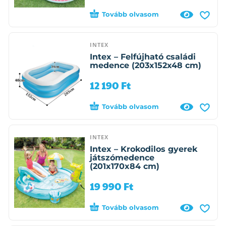
Tovább olvasom
INTEX
Intex – Felfújható családi
medence (203x152x48 cm)
12 190
Ft
Tovább olvasom
INTEX
Intex – Krokodilos gyerek
játszómedence
(201x170x84 cm)
19 990
Ft
Tovább olvasom