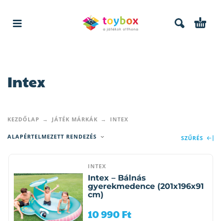
Intex
KEZDŐLAP
JÁTÉK MÁRKÁK
INTEX
ALAPÉRTELMEZETT RENDEZÉS
SZŰRÉS
INTEX
Intex – Bálnás
gyerekmedence (201x196x91
cm)
10 990
Ft