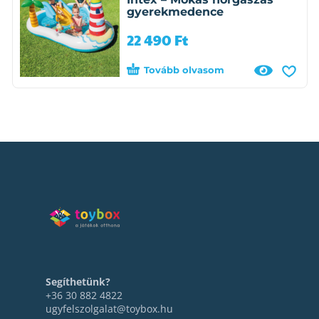
gyerekmedence
22 490
Ft
Tovább olvasom
Segíthetünk?
+36 30 882 4822
ugyfelszolgalat@toybox.hu