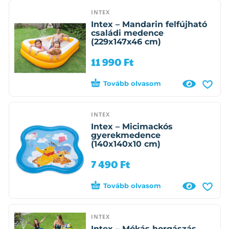
INTEX
Intex – Mandarin felfújható
családi medence
(229x147x46 cm)
11 990
Ft
Tovább olvasom
INTEX
Intex – Micimackós
gyerekmedence
(140x140x10 cm)
7 490
Ft
Tovább olvasom
INTEX
Intex – Mókás horgászás