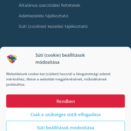
Általános szerződési feltételek
Adatkezelési tájékoztató
Süti (cookies) kezelési tájékoztató
RÓLUNK
Süti (cookie) beállítások
módosítása
Kapcsolat
Weboldalunk cookie-kat (sütiket) használ a látogatottsági adatok
Kik vagyunk mi?
méréséhez, illetve a weboldal megjelenésének, működésének
javításához.
Impresszum
Rendben
Csak a szükséges sütik elfogadása
Süti beállítások módosítása