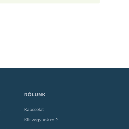
RÓLUNK
k
Kapcsolat
Kik vagyunk mi?