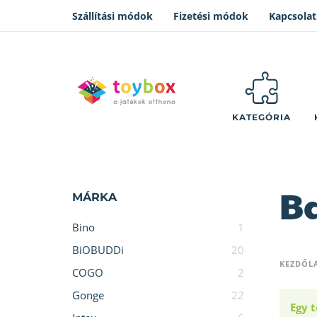
Szállítási módok
Fizetési módok
Kapcsolat
KATEGÓRIA
B
MÁRKA
Bino
1
BiOBUDDi
20
KEZDŐL
COGO
2
Gonge
22
Egy t