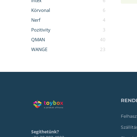
Intex
6
Körvonal
6
Nerf
4
Pozitivity
3
QMAN
40
WANGE
23
RENDE
Felhasz
Szállít
Segíthetünk?