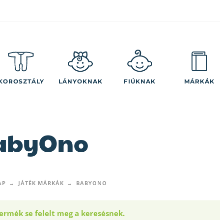
KOROSZTÁLY
LÁNYOKNAK
FIÚKNAK
MÁRKÁK
abyOno
AP
JÁTÉK MÁRKÁK
BABYONO
ermék se felelt meg a keresésnek.