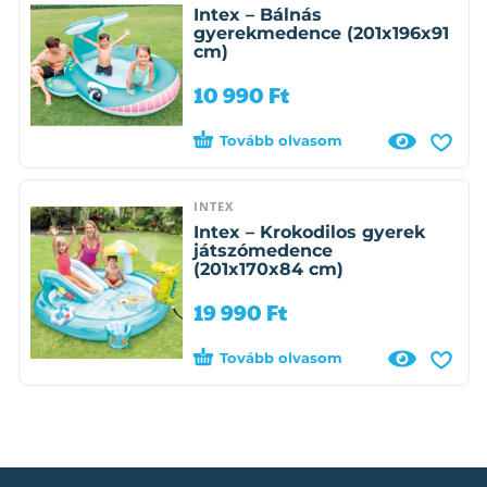
Intex – Bálnás
gyerekmedence (201x196x91
cm)
10 990
Ft
Tovább olvasom
INTEX
Intex – Krokodilos gyerek
játszómedence
(201x170x84 cm)
19 990
Ft
Tovább olvasom