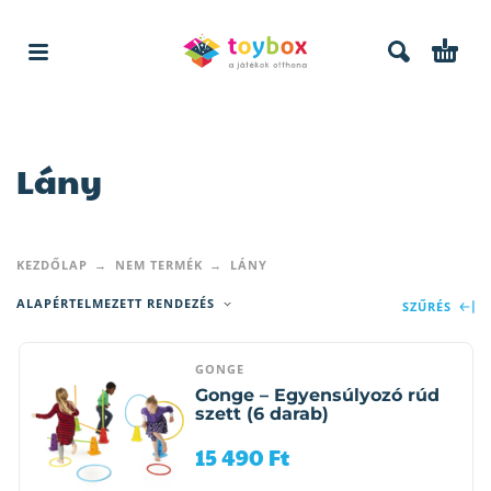
Lány
KEZDŐLAP
NEM TERMÉK
LÁNY
ALAPÉRTELMEZETT RENDEZÉS
SZŰRÉS
GONGE
Gonge – Egyensúlyozó rúd
szett (6 darab)
15 490
Ft