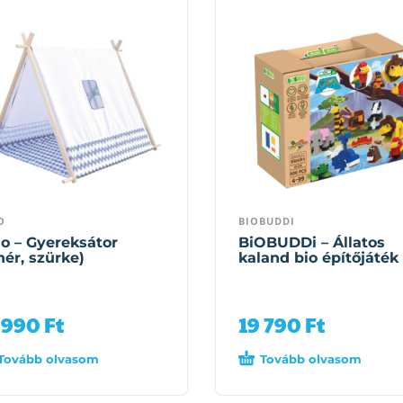
O
BIOBUDDI
o – Gyereksátor
BiOBUDDi – Állatos
hér, szürke)
kaland bio építőjáték
 990
Ft
19 790
Ft
Tovább olvasom
Tovább olvasom