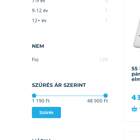
7-9 év
5
9-12 év
1
12+ év
1
NEM
Fiú
128
55 
pár
elm
SZŰRÉS ÁR SZERINT
4 
Ár:
—
1 190 Ft
48 900 Ft
Szűrés