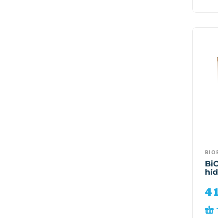
BIO
Bi
híd
4 