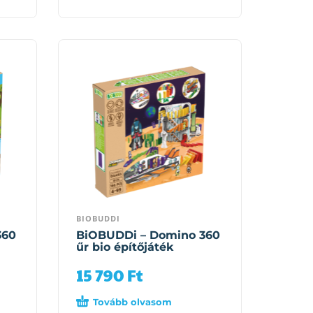
BIOBUDDI
360
BiOBUDDi – Domino 360
űr bio építőjáték
15 790
Ft
Tovább olvasom