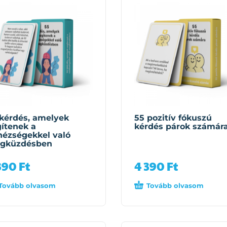
kérdés, amelyek
55 pozitív fókuszú
ítenek a
kérdés párok számár
hézségekkel való
gküzdésben
390
Ft
4 390
Ft
Tovább olvasom
Tovább olvasom