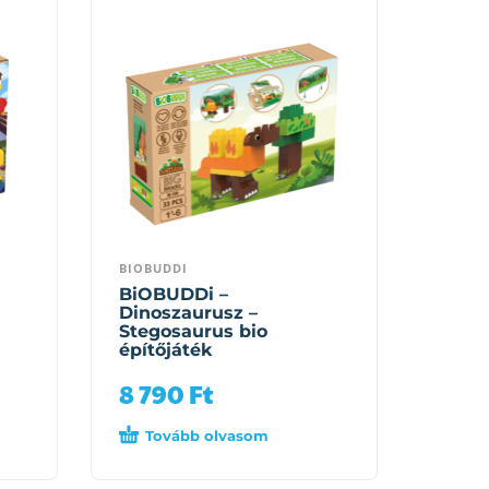
BIOBUDDI
BiOBUDDi –
Dinoszaurusz –
Stegosaurus bio
építőjáték
8 790
Ft
Tovább olvasom