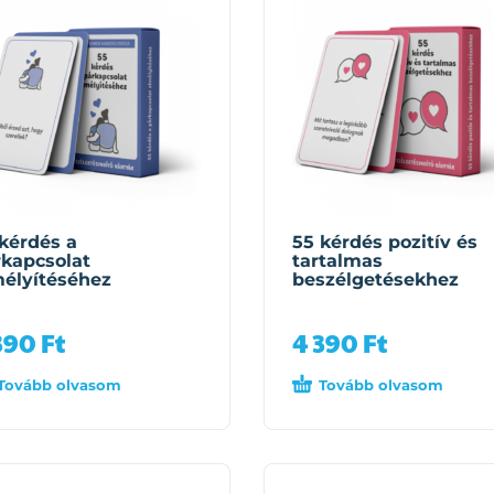
kérdés a
55 kérdés pozitív és
kapcsolat
tartalmas
élyítéséhez
beszélgetésekhez
390
Ft
4 390
Ft
Tovább olvasom
Tovább olvasom