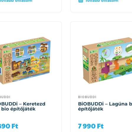
Tovább olvasom
Tovább olvasom
BUDDI
BIOBUDDI
OBUDDi – Keretezd
BiOBUDDi – Lagúna b
 bio építőjáték
építőjáték
890
Ft
7 990
Ft