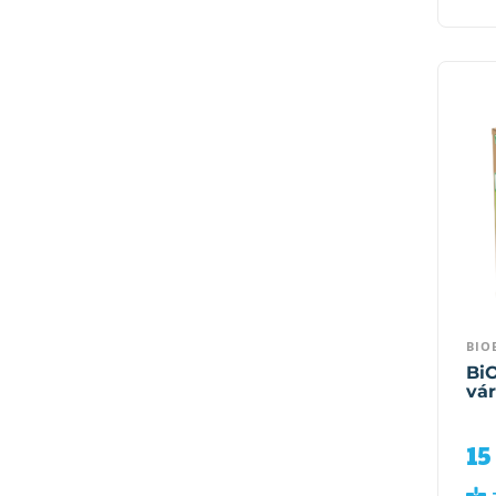
BIO
Bi
vár
15