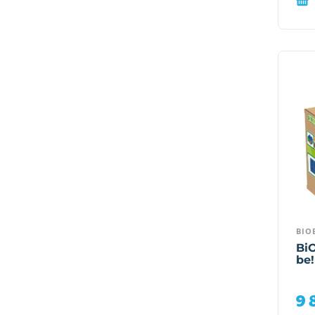
BIO
Bi
be!
9 