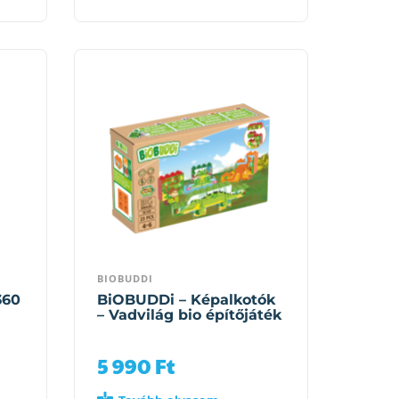
BIOBUDDI
360
BiOBUDDi – Képalkotók
– Vadvilág bio építőjáték
5 990
Ft