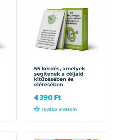
55 kérdés, amelyek
segítenek a céljaid
kitűzésében és
elérésében
4 390
Ft
Tovább olvasom