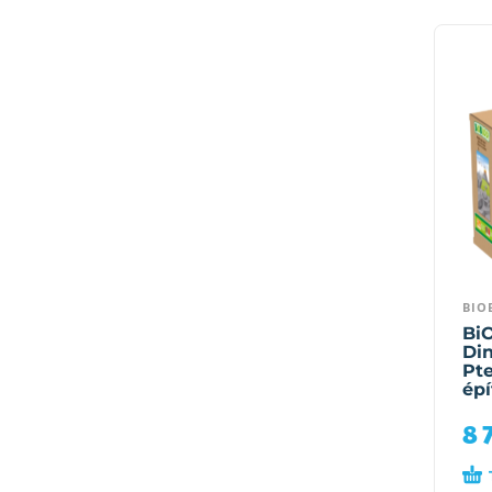
BIO
Bi
Din
Pte
épí
8 