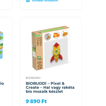
Tovább olvasom
BIOBUDDI
io
BiOBUDDi – Pixel &
Create – Hal vagy rakéta
bio mozaik készlet
9 890
Ft