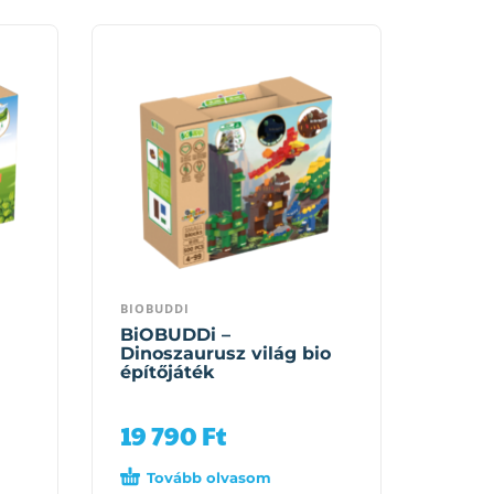
BIOBUDDI
BiOBUDDi –
Dinoszaurusz világ bio
építőjáték
19 790
Ft
Tovább olvasom