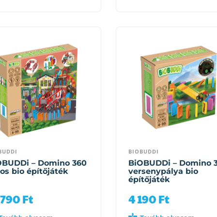
BUDDI
BIOBUDDI
OBUDDi – Domino 360
BiOBUDDi – Domino 
os bio építőjáték
versenypálya bio
építőjáték
 790
Ft
4 190
Ft