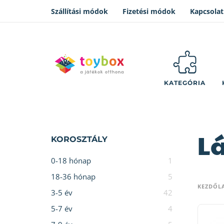
Szállítási módok
Fizetési módok
Kapcsolat
KATEGÓRIA
L
KOROSZTÁLY
0-18 hónap
1
18-36 hónap
5
KEZDŐL
3-5 év
42
5-7 év
4