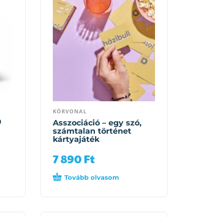
KÖRVONAL
a
Asszociáció – egy szó,
számtalan történet
kártyajáték
7 890
Ft
Tovább olvasom