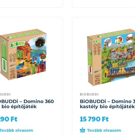
BUDDI
BIOBUDDI
OBUDDi – Domino 360
BiOBUDDi – Domino 
 bio építőjáték
kastély bio építőjáték
190
Ft
15 790
Ft
Tovább olvasom
Tovább olvasom