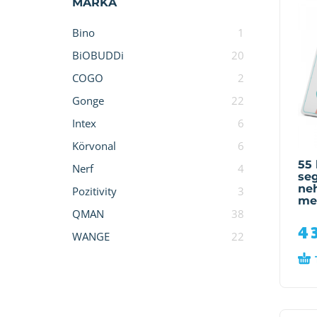
MÁRKA
Bino
1
BiOBUDDi
20
COGO
2
Gonge
22
Intex
6
Körvonal
6
55 
Nerf
4
seg
ne
Pozitivity
3
me
QMAN
38
4 
WANGE
22