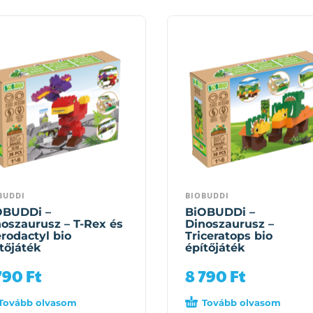
BUDDI
BIOBUDDI
OBUDDi –
BiOBUDDi –
oszaurusz – T-Rex és
Dinoszaurusz –
rodactyl bio
Triceratops bio
tőjáték
építőjáték
790
Ft
8 790
Ft
Tovább olvasom
Tovább olvasom