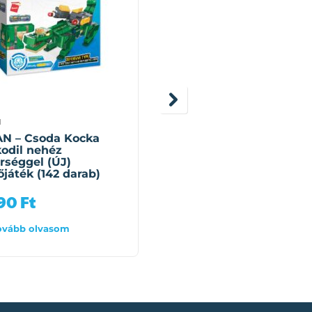
N
QMAN
N – Csoda Kocka
QMAN – 3 az 1-ben
odil nehéz
sportkocsi, robotgép
rséggel (ÚJ)
vagy versenyautó
őjáték (142 darab)
építőjáték (428 darab)
990
Ft
11 990
Ft
ovább olvasom
Tovább olvasom