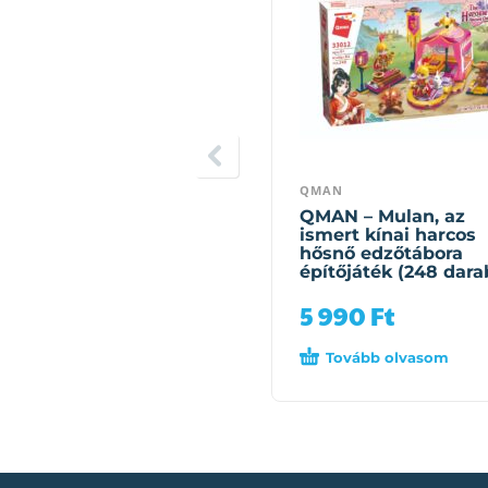
QMAN
QMAN – Mulan, az
ismert kínai harcos
hősnő edzőtábora
építőjáték (248 dara
5 990
Ft
Tovább olvasom