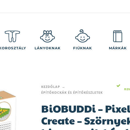
KOROSZTÁLY
LÁNYOKNAK
FIÚKNAK
MÁRKÁK
KEZDŐLAP
RE
ÉPÍTŐKOCKÁK ÉS ÉPÍTŐKÉSZLETEK
BiOBUDDi – Pixel
Create – Szörnye