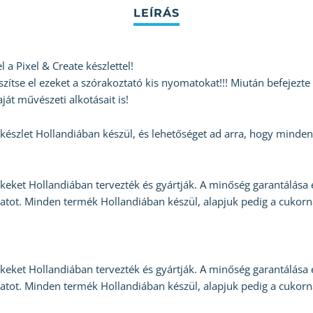
 a Pixel & Create készlettel!
ítse el ezeket a szórakoztató kis nyomatokat!!! Miután befejezte a
ját művészeti alkotásait is!
készlet Hollandiában készül, és lehetőséget ad arra, hogy minden
ket Hollandiában tervezték és gyártják. A minőség garantálása
amatot. Minden termék Hollandiában készül, alapjuk pedig a cuko
ket Hollandiában tervezték és gyártják. A minőség garantálása
amatot. Minden termék Hollandiában készül, alapjuk pedig a cuko