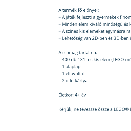
A termék fő előnyei:
– A játék fejleszti a gyermekek fino
– Minden elem kiváló minőségű és k
– A színes kis elemeket egymásra ra
– Lehetőség van 2D-ben és 3D-ben is
A csomag tartalma:
– 400 db 1×1 -es kis elem (LEGO mére
– 1 alaplap
– 1 eltávolító
– 2 ötletkártya
Életkor: 4+ év
Kérjük, ne tévessze össze a LEGO® 