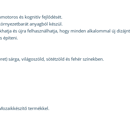
mmotoros és kognitív fejlődését.
örnyezetbarát anyagból készül.
khatja és újra felhasználhatja, hogy minden alkalommal új dizájnt
 építeni.
t) sárga, világoszöld, sötétzöld és fehér színekben.
Mozaikkészítő termékkel.