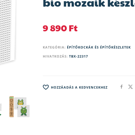
bio mozaik készl
9 890
Ft
KATEGÓRIA:
ÉPÍTŐKOCKÁK ÉS ÉPÍTŐKÉSZLETEK
HIVATKOZÁS:
TBX-22317
HOZZÁADÁS A KEDVENCEKHEZ