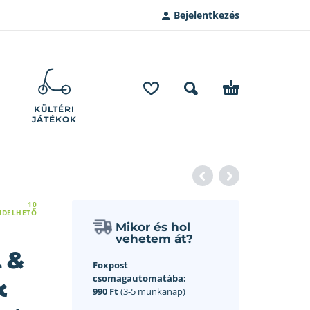
Bejelentkezés
KÜLTÉRI
JÁTÉKOK
10
NDELHETŐ
Mikor és hol
vehetem át?
 &
Foxpost
k
csomagautomatába:
990 Ft
(3-5 munkanap)