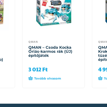
QMAN
QMA
QMAN – Csoda Kocka
QMA
Óriás-karmos rák (ÚJ)
Krok
építőjáték
tüzé
b)
épít
3 012
Ft
4 
Tovább olvasom
T