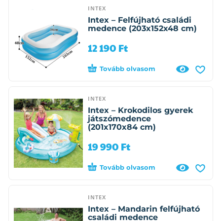
INTEX
Intex – Felfújható családi
medence (203x152x48 cm)
12 190
Ft
Tovább olvasom
INTEX
Intex – Krokodilos gyerek
játszómedence
(201x170x84 cm)
19 990
Ft
Tovább olvasom
INTEX
Intex – Mandarin felfújható
családi medence