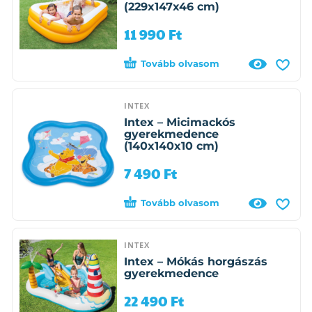
(229x147x46 cm)
11 990
Ft
Tovább olvasom
INTEX
Intex – Micimackós
gyerekmedence
(140x140x10 cm)
7 490
Ft
Tovább olvasom
INTEX
Intex – Mókás horgászás
gyerekmedence
22 490
Ft