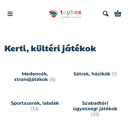
Kerti, kültéri játékok
Medencék,
Sátrak, házikók
(1)
strandjátékok
(6)
Sportszerek, labdák
Szabadtéri
(12)
ügyességi játékok
(22)