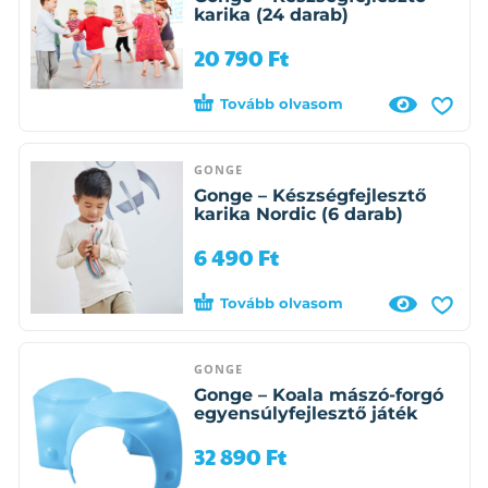
karika (24 darab)
20 790
Ft
Tovább olvasom
GONGE
Gonge – Készségfejlesztő
karika Nordic (6 darab)
6 490
Ft
Tovább olvasom
GONGE
Gonge – Koala mászó-forgó
egyensúlyfejlesztő játék
32 890
Ft