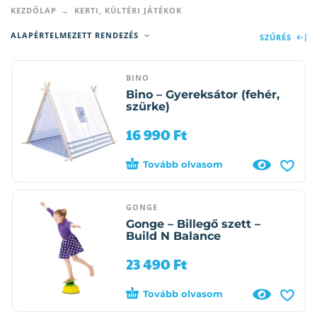
KEZDŐLAP
KERTI, KÜLTÉRI JÁTÉKOK
ALAPÉRTELMEZETT RENDEZÉS
SZŰRÉS
BINO
Bino – Gyereksátor (fehér,
szürke)
16 990
Ft
Tovább olvasom
GONGE
Gonge – Billegő szett –
Build N Balance
23 490
Ft
Tovább olvasom