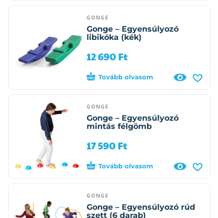
GONGE
Gonge – Egyensúlyozó
libikóka (kék)
12 690
Ft
Tovább olvasom
GONGE
Gonge – Egyensúlyozó
mintás félgömb
17 590
Ft
Tovább olvasom
GONGE
Gonge – Egyensúlyozó rúd
szett (6 darab)