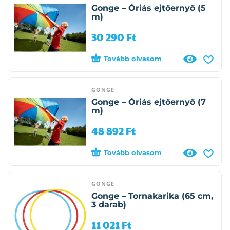
Gonge – Óriás ejtőernyő (5
m)
30 290
Ft
Tovább olvasom
GONGE
Gonge – Óriás ejtőernyő (7
m)
48 892
Ft
Tovább olvasom
GONGE
Gonge – Tornakarika (65 cm,
3 darab)
11 021
Ft