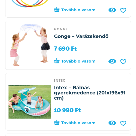
Tovább olvasom
GONGE
Gonge – Varázskendő
7 690
Ft
Tovább olvasom
INTEX
Intex – Bálnás
gyerekmedence (201x196x91
cm)
10 990
Ft
Tovább olvasom