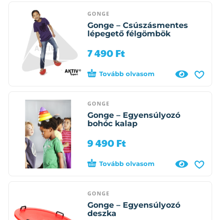
GONGE
Gonge – Csúszásmentes
lépegető félgömbök
7 490
Ft
Tovább olvasom
GONGE
Gonge – Egyensúlyozó
bohóc kalap
9 490
Ft
Tovább olvasom
GONGE
Gonge – Egyensúlyozó
deszka