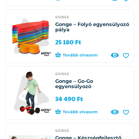
GONGE
Gonge – Folyó egyensúlyozó
pálya
25 180
Ft
Tovább olvasom
GONGE
Gonge – Go-Go
egyensúlyozó
34 490
Ft
Tovább olvasom
GONGE
Gonge – Készségfejlesztő