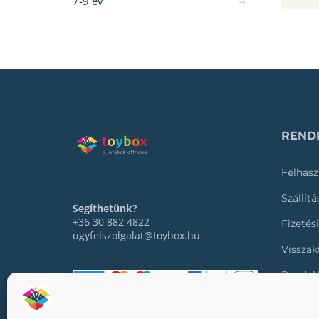
7-9 év
4
RENDE
Felhasz
Szállít
Segíthetünk?
+36 30 882 4822
Fizetés
ugyfelszolgalat@toybox.hu
Visszak
Rendel