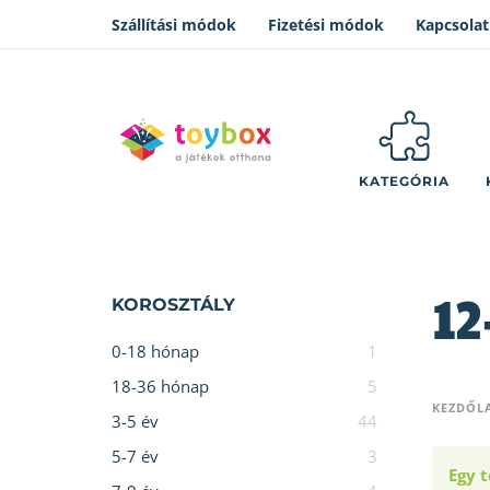
Szállítási módok
Fizetési módok
Kapcsolat
KATEGÓRIA
12
KOROSZTÁLY
0-18 hónap
1
18-36 hónap
5
KEZDŐL
3-5 év
44
5-7 év
3
Egy t