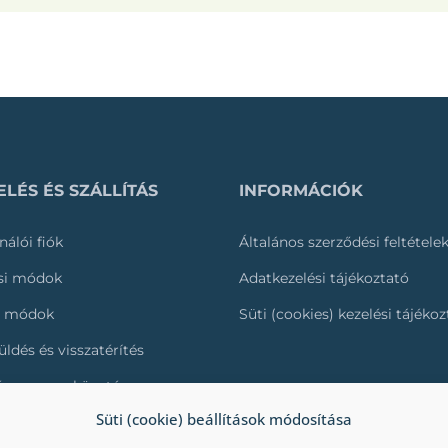
LÉS ÉS SZÁLLÍTÁS
INFORMÁCIÓK
nálói fiók
Általános szerződési feltétele
ási módok
Adatkezelési tájékoztató
i módok
Süti (cookies) kezelési tájéko
üldés és visszatérítés
és nyomonkövetése
Süti (cookie) beállítások módosítása