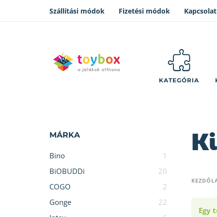
Szállítási módok
Fizetési módok
Kapcsolat
KATEGÓRIA
K
MÁRKA
Bino
1
BiOBUDDi
20
KEZDŐL
COGO
2
Gonge
22
Egy t