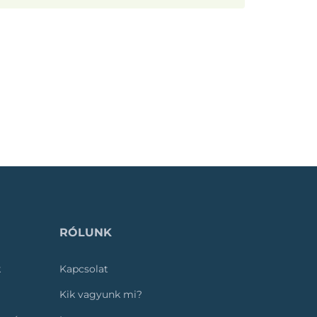
RÓLUNK
k
Kapcsolat
Kik vagyunk mi?