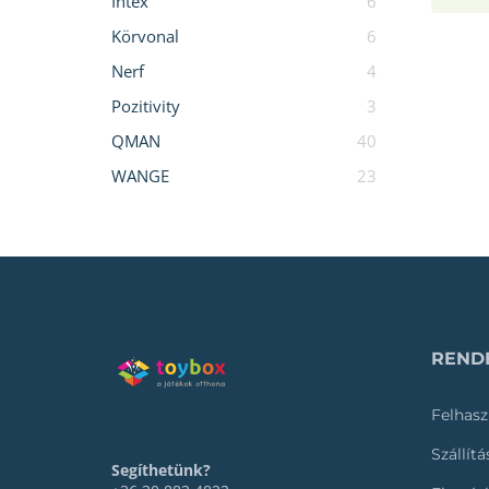
Intex
6
Körvonal
6
Nerf
4
Pozitivity
3
QMAN
40
WANGE
23
RENDE
Felhasz
Szállít
Segíthetünk?