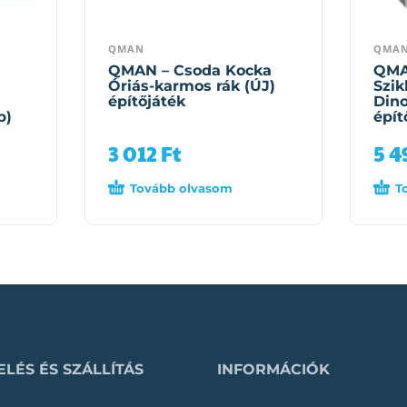
QMAN
QMA
QMAN – Csoda Kocka
QMA
Óriás-karmos rák (ÚJ)
Szik
építőjáték
Dino
b)
épít
3 012
Ft
5 
Tovább olvasom
T
LÉS ÉS SZÁLLÍTÁS
INFORMÁCIÓK