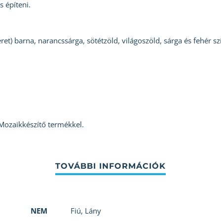
 építeni.
et) barna, narancssárga, sötétzöld, világoszöld, sárga és fehér s
Mozaikkészítő termékkel.
NEM
Fiú
,
Lány