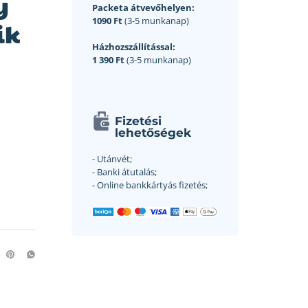
y
Packeta átvevőhelyen:
1090 Ft
(3-5 munkanap)
ik
Házhozszállítással:
1 390 Ft
(3-5 munkanap)
Fizetési
lehetőségek
- Utánvét;
- Banki átutalás;
- Online bankkártyás fizetés;