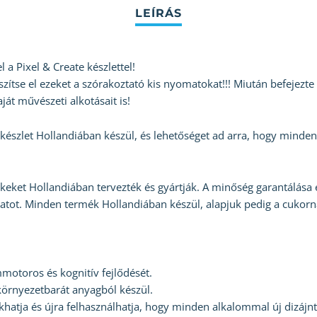
 a Pixel & Create készlettel!
ítse el ezeket a szórakoztató kis nyomatokat!!! Miután befejezte a
ját művészeti alkotásait is!
készlet Hollandiában készül, és lehetőséget ad arra, hogy minden
ket Hollandiában tervezték és gyártják. A minőség garantálása
amatot. Minden termék Hollandiában készül, alapjuk pedig a cuko
mmotoros és kognitív fejlődését.
örnyezetbarát anyagból készül.
khatja és újra felhasználhatja, hogy minden alkalommal új dizájnt