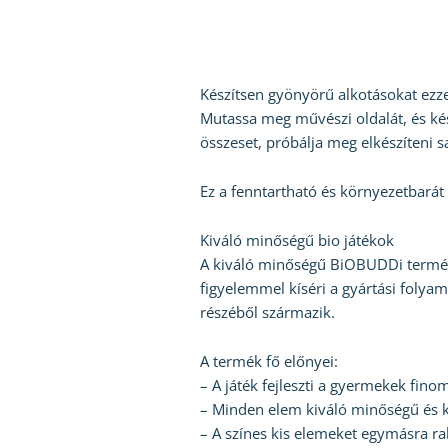
Készítsen gyönyörű alkotásokat ezzel
Mutassa meg művészi oldalát, és kész
összeset, próbálja meg elkészíteni sa
Ez a fenntartható és környezetbarát 
Kiváló minőségű bio játékok
A kiváló minőségű BiOBUDDi terméke
figyelemmel kíséri a gyártási foly
részéből származik.
A termék fő előnyei:
– A játék fejleszti a gyermekek fino
– Minden elem kiváló minőségű és k
– A színes kis elemeket egymásra ra