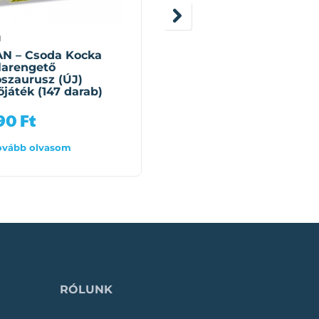
N
QMAN
N – Csoda Kocka
QMAN – Leah
larengető
hercegkisasszony
szaurusz (ÚJ)
lovashintója építőjáték
őjáték (147 darab)
(458 darab)
490
Ft
10 990
Ft
ovább olvasom
Tovább olvasom
RÓLUNK