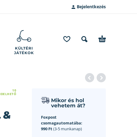
Bejelentkezés
KÜLTÉRI
JÁTÉKOK
10
NDELHETŐ
Mikor és hol
vehetem át?
 &
Foxpost
csomagautomatába:
990 Ft
(3-5 munkanap)