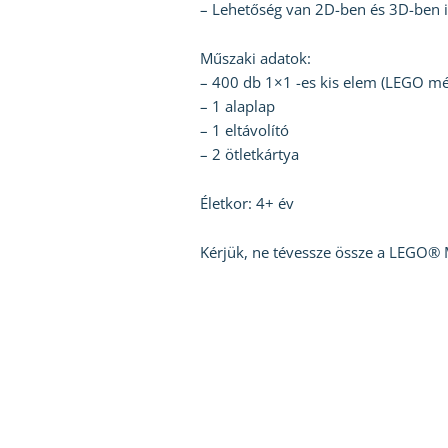
– Lehetőség van 2D-ben és 3D-ben is
Műszaki adatok:
– 400 db 1×1 -es kis elem (LEGO mér
– 1 alaplap
– 1 eltávolító
– 2 ötletkártya
Életkor: 4+ év
Kérjük, ne tévessze össze a LEGO® 