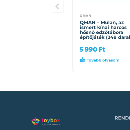
QMAN
QMAN – Mulan, az
ismert kínai harcos
hősnő edzőtábora
építőjáték (248 dara
5 990
Ft
Tovább olvasom
RENDE