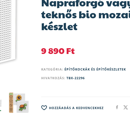
Napraforgó vag
teknős bio moza
készlet
9 890
Ft
KATEGÓRIA:
ÉPÍTŐKOCKÁK ÉS ÉPÍTŐKÉSZLETEK
HIVATKOZÁS:
TBX-22296
HOZZÁADÁS A KEDVENCEKHEZ