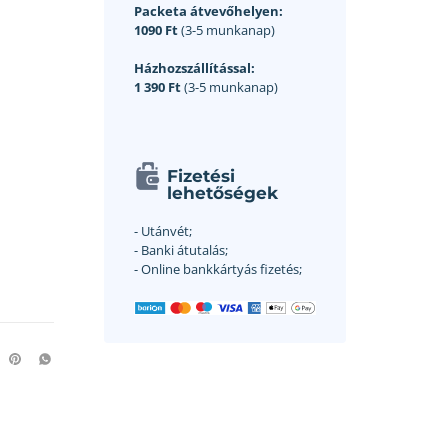
Packeta átvevőhelyen:
1090 Ft
(3-5 munkanap)
Házhozszállítással:
1 390 Ft
(3-5 munkanap)
Fizetési
lehetőségek
- Utánvét;
- Banki átutalás;
- Online bankkártyás fizetés;