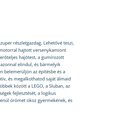
uper részletgazdag. Lehetővé teszi,
 motorral hajtott versenykamiont
rőteljes hajótest, a gumírozott
azonnal elindul, és bármelyik
en belemerüljön az építésbe és a
atív, és megalkothatod saját álmaid
 többek között a LEGO, a Sluban, az
égek fejlesztését, a logikus
elenül örömet okoz gyermekének, és