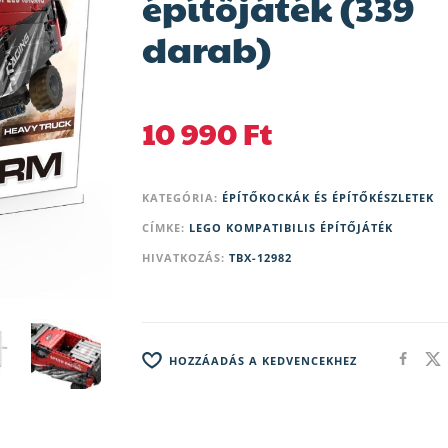
építőjáték (339
darab)
10 990
Ft
KATEGÓRIA:
ÉPÍTŐKOCKÁK ÉS ÉPÍTŐKÉSZLETEK
CÍMKE:
LEGO KOMPATIBILIS ÉPÍTŐJÁTÉK
HIVATKOZÁS:
TBX-12982
HOZZÁADÁS A KEDVENCEKHEZ