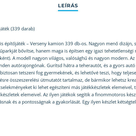
áték (339 darab)
s építőjáték – Verseny kamion 339 db-os. Nagyon menő dizájn, sz
műparkját bővítse, hanem maga is építsen egy igazi tehetetlenségi
ként). A modell nagyon világos, valósághű és nagyon modern. Az e
nden autórajongónak. Gurítsd hátra a teherautót, és a gyors autó 
 biztosan tetszeni fog gyermekének, és lehetővé teszi, hogy teljes
pésre összeszerelési útmutatót tartalmaz, de bármikor lehetsz kre
a cselekményeket ki lehet egészíteni más játékkészletek elemeivel,
készletek elemeivel. Az ilyen játékok segítik a finommotoros készs
ásnak és a pontosságnak a gyakorlását. Egy ilyen készlet kétségt