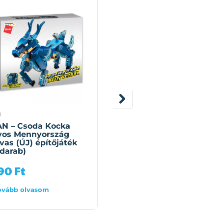
N
QMAN
N – Csoda Kocka
QMAN – Csoda Kocka
yos Mennyország
Hullámijesztő Cápa (Ú
vas (ÚJ) építőjáték
építőjáték (148 darab)
 darab)
990
Ft
4 990
Ft
ovább olvasom
Tovább olvasom