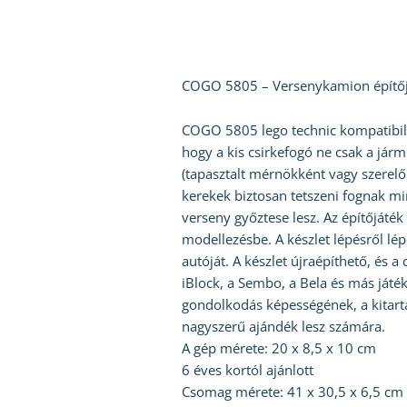
COGO 5805 – Versenykamion építőj
COGO 5805 lego technic kompatibili
hogy a kis csirkefogó ne csak a jár
(tapasztalt mérnökként vagy szerelő
kerekek biztosan tetszeni fognak mi
verseny győztese lesz. Az építőjáték
modellezésbe. A készlet lépésről lé
autóját. A készlet újraépíthető, és 
iBlock, a Sembo, a Bela és más játék
gondolkodás képességének, a kitart
nagyszerű ajándék lesz számára.
A gép mérete: 20 x 8,5 x 10 cm
6 éves kortól ajánlott
Csomag mérete: 41 x 30,5 x 6,5 cm