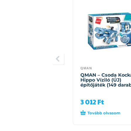
QMAN
QMAN – Csoda Kock
Hippo Víziló (ÚJ)
építőjáték (149 dara
3 012
Ft
Tovább olvasom