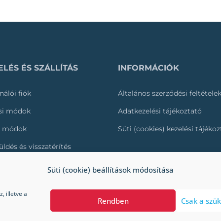
LÉS ÉS SZÁLLÍTÁS
INFORMÁCIÓK
nálói fiók
Általános szerződési feltétele
ási módok
Adatkezelési tájékoztató
i módok
Süti (cookies) kezelési tájéko
üldés és visszatérítés
és nyomonkövetése
Süti (cookie) beállítások módosítása
 illetve a
Rendben
Csak a szük