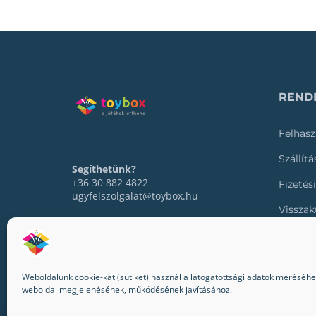
RENDE
Felhasz
Szállít
Segíthetünk?
+36 30 882 4822
Fizetés
ugyfelszolgalat@toybox.hu
Visszak
Rendel
Weboldalunk cookie-kat (sütiket) használ a látogatottsági adatok méréséhez,
weboldal megjelenésének, működésének javításához.
© 2022-2024 Toybox. Minden jog fenntartva.