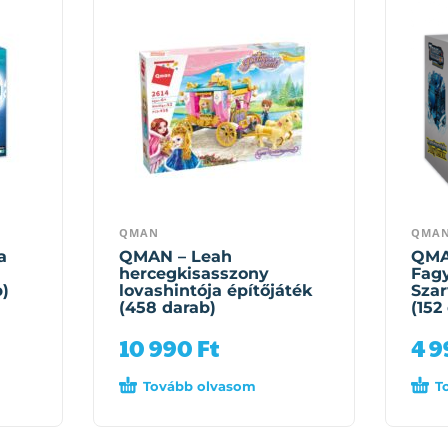
QMAN
QMA
a
QMAN – Leah
QMA
hercegkisasszony
Fag
b)
lovashintója építőjáték
Szar
(458 darab)
(152
10 990
Ft
4 
Tovább olvasom
T