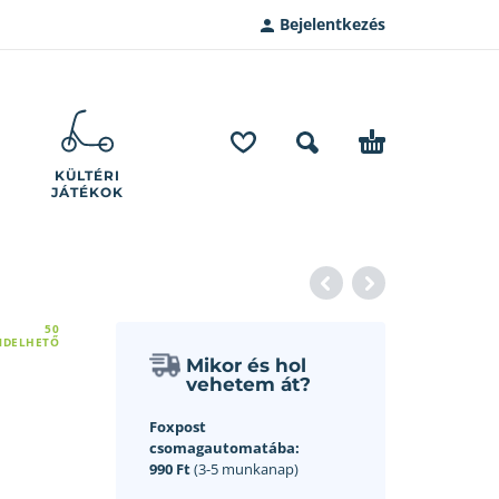
Bejelentkezés
KÜLTÉRI
JÁTÉKOK
50
NDELHETŐ
Mikor és hol
vehetem át?
Foxpost
csomagautomatába:
990 Ft
(3-5 munkanap)