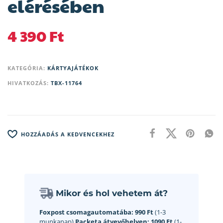
elérésében
4 390
Ft
KATEGÓRIA:
KÁRTYAJÁTÉKOK
HIVATKOZÁS:
TBX-11764
HOZZÁADÁS A KEDVENCEKHEZ
Mikor és hol vehetem át?
Foxpost csomagautomatába:
990 Ft
(1-3
munkanap)
Packeta átvevőhelyen:
1090 Ft
(1-