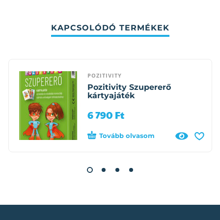
KAPCSOLÓDÓ TERMÉKEK
POZITIVITY
Pozitivity Szupererő
kártyajáték
6 790
Ft
Tovább olvasom