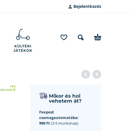
Bejelentkezés
KÜLTÉRI
JÁTÉKOK
100
NDELHETŐ
Mikor és hol
vehetem át?
Foxpost
csomagautomatába:
990 Ft
(3-5 munkanap)