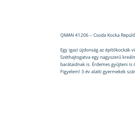
QMAN 41206 – Csoda Kocka Repülő Pa
Egy igazi újdonság az építőkockák 
Széthajtogatva egy nagyszerű kreál
barátaidnak is. Érdemes gyűjteni is 
Figyelem! 3 év alatti gyermekek szá