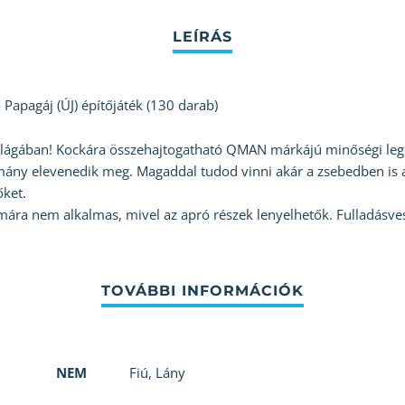
pagáj (ÚJ) építőjáték (130 darab)
világában! Kockára összehajtogatható QMAN márkájú minőségi lego
mány elevenedik meg. Magaddal tudod vinni akár a zsebedben is 
őket.
mára nem alkalmas, mivel az apró részek lenyelhetők. Fulladásves
NEM
Fiú
,
Lány