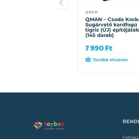
QMAN
QMAN – Csoda Kock
Sugárvető kardfogú
tigris (ÚJ) építőjáték
(145 darab)
7 990
Ft
Tovább olvasom
RENDE
Felhasz