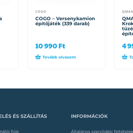
COGO
QMA
a
COGO – Versenykamion
QMA
építőjáték (339 darab)
Krok
tüzé
épít
10 990
Ft
4 
Tovább olvasom
T
LÉS ÉS SZÁLLÍTÁS
INFORMÁCIÓK
nálói fiók
Általános szerződési feltétele