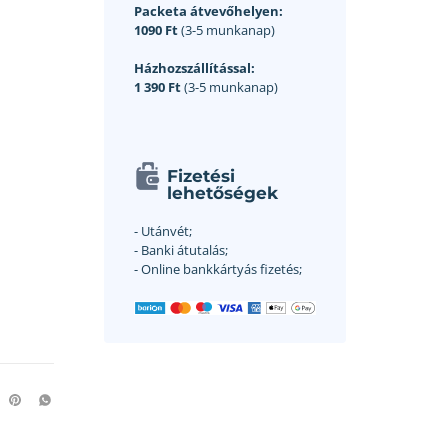
Packeta átvevőhelyen:
1090 Ft
(3-5 munkanap)
Házhozszállítással:
1 390 Ft
(3-5 munkanap)
Fizetési
lehetőségek
- Utánvét;
- Banki átutalás;
- Online bankkártyás fizetés;