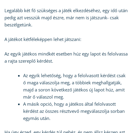
Legalább két fő szükséges a játék elkezdéséhez, egy idő után
pedig azt vesszük majd észre, már nem is játszunk- csak
beszélgetünk.
A játékot kétféleképpen lehet játszani:
Az egyik játékos mindkét esetben húz egy lapot és felolvassa
a rajta szereplő kérdést.
Az egyik lehetőség, hogy a felolvasott kérdést csak
ő maga válaszolja meg, a többiek meghallgatják,
majd a soron következő játékos új lapot húz, amit
már ő válaszol meg.
A másik opció, hogy a játékos által felolvasott
kérdést az összes résztvevő megválaszolja sorban
egymás után.
Ha úgy érzed, egy kérdés túl nehéz, és nem állsz készen azt