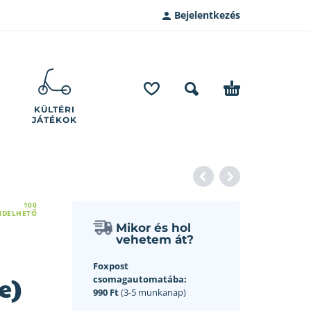
Bejelentkezés
KÜLTÉRI
JÁTÉKOK
100
NDELHETŐ
Mikor és hol
vehetem át?
Foxpost
e)
csomagautomatába:
990 Ft
(3-5 munkanap)