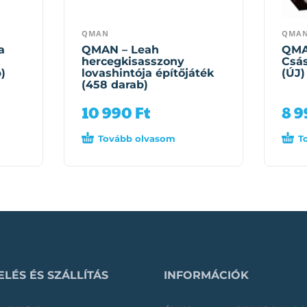
QMAN
QMA
a
QMAN – Leah
QMA
hercegkisasszony
Csás
)
lovashintója építőjáték
(ÚJ)
(458 darab)
10 990
Ft
8 
Tovább olvasom
T
LÉS ÉS SZÁLLÍTÁS
INFORMÁCIÓK