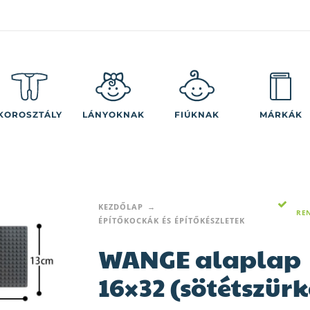
KOROSZTÁLY
LÁNYOKNAK
FIÚKNAK
MÁRKÁK
KEZDŐLAP
RE
ÉPÍTŐKOCKÁK ÉS ÉPÍTŐKÉSZLETEK
WANGE alaplap
16×32 (sötétszürk