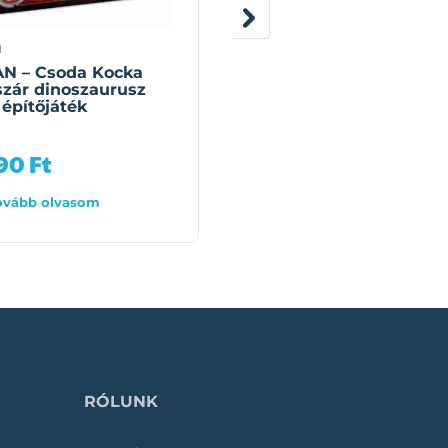
N
QMAN
N – Csoda Kocka
QMAN – Csoda Kocka
zár dinoszaurusz
Égi Tűzmadár (ÚJ)
 építőjáték
építőjáték (126 darab)
990
Ft
4 990
Ft
ovább olvasom
Tovább olvasom
RÓLUNK