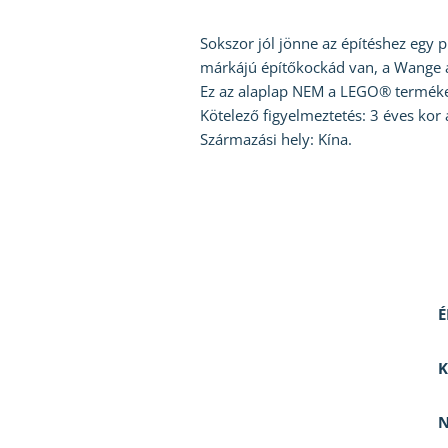
Sokszor jól jönne az építéshez egy 
márkájú építőkockád van, a Wange al
Ez az alaplap NEM a LEGO® terméke,
Kötelező figyelmeztetés: 3 éves kor 
Származási hely: Kína.
É
K