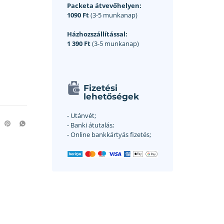
Packeta átvevőhelyen:
1090 Ft
(3-5 munkanap)
Házhozszállítással:
1 390 Ft
(3-5 munkanap)
Fizetési
lehetőségek
- Utánvét;
- Banki átutalás;
- Online bankkártyás fizetés;