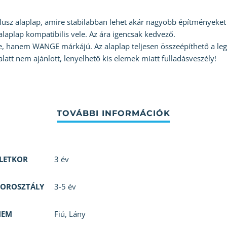
plusz alaplap, amire stabilabban lehet akár nagyobb építményeket
aplap kompatibilis vele. Az ára igencsak kedvező.
 hanem WANGE márkájú. Az alaplap teljesen összeépíthető a lego
alatt nem ajánlott, lenyelhető kis elemek miatt fulladásveszély!
LETKOR
3 év
OROSZTÁLY
3-5 év
NEM
Fiú
,
Lány