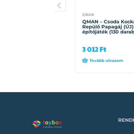
QMAN
QMAN – Csoda Kock
Repülő Papagáj (ÚJ)
építőjáték (130 darab
3 012
Ft
Tovább olvasom
RENDE