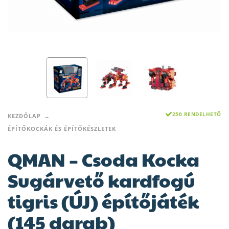
250 RENDELHETŐ
KEZDŐLAP
ÉPÍTŐKOCKÁK ÉS ÉPÍTŐKÉSZLETEK
QMAN – Csoda Kocka
Sugárvető kardfogú
tigris (ÚJ) építőjáték
(145 darab)