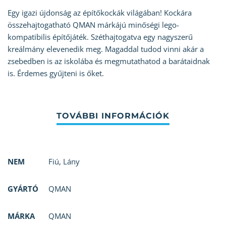
Egy igazi újdonság az építőkockák világában! Kockára
összehajtogatható QMAN márkájú minőségi lego-
kompatibilis építőjáték. Széthajtogatva egy nagyszerű
kreálmány elevenedik meg. Magaddal tudod vinni akár a
zsebedben is az iskolába és megmutathatod a barátaidnak
is. Érdemes gyűjteni is őket.
NEM
Fiú
,
Lány
GYÁRTÓ
QMAN
MÁRKA
QMAN