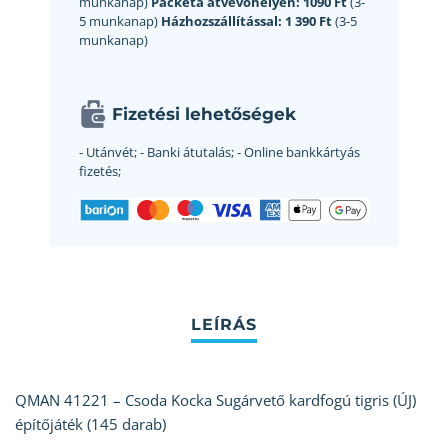
munkanap)
Packeta átvevőhelyen:
1090 Ft
(3-
5 munkanap)
Házhozszállítással:
1 390 Ft
(3-5
munkanap)
Fizetési lehetőségek
- Utánvét;
- Banki átutalás;
- Online bankkártyás
fizetés;
QMAN 41221 – Csoda Kocka Sugárvető kardfogú tigris (ÚJ)
építőjáték (145 darab)