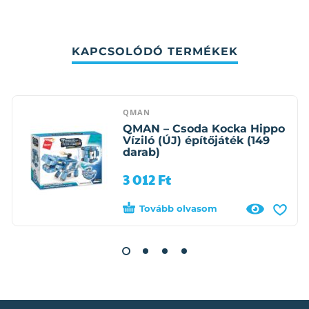
KAPCSOLÓDÓ TERMÉKEK
QMAN
QMAN – Csoda Kocka Hippo
Víziló (ÚJ) építőjáték (149
darab)
3 012
Ft
Tovább olvasom