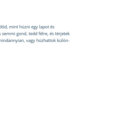
ndőd, mint húzni egy lapot és
 semmi gond, tedd félre, és térjetek
e mindannyian, vagy húzhattok külön-