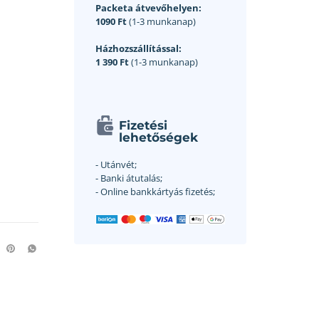
Packeta átvevőhelyen:
1090 Ft
(1-3 munkanap)
Házhozszállítással:
1 390 Ft
(1-3 munkanap)
Fizetési
lehetőségek
- Utánvét;
- Banki átutalás;
- Online bankkártyás fizetés;