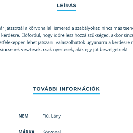
már játszottál a körvonallal, ismered a szabályokat: nincs más tee
 kérdésre. Előfordul, hogy időre lesz hozzá szükséged, akkor sincs
t kétféleképpen lehet játszani: válaszolhattok ugyanarra a kérdésr
t sincsenek vesztesek, csak nyertesek, akik egy jót beszélgetnek!
NEM
Fiú
,
Lány
MÁRKA
Körvonal