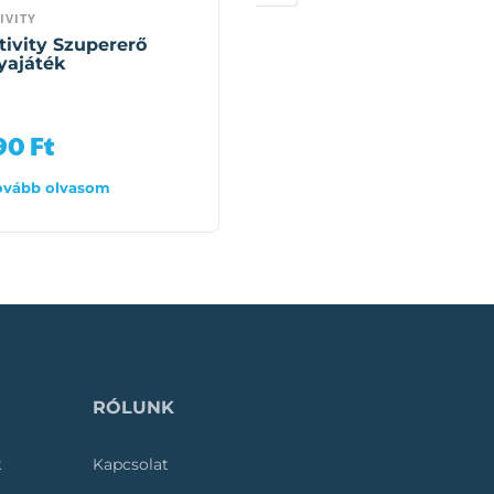
IVITY
KÖRVONAL
tivity Szupererő
Ki az, aki? – kártyajáté
yajáték
ahol kiderül, milyenek
vagyunk egymás
szemében
790
Ft
7 890
Ft
ovább olvasom
Tovább olvasom
RÓLUNK
k
Kapcsolat