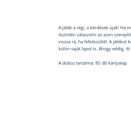
A játék a régi, a kérdések újak! Ha 
őszintén válaszolni az azon szereplő
vissza rá, ha felkészültél. A játéko
külön saját lapot is. Ahogy eddig, it
A doboz tartalma: 80 db kártyalap