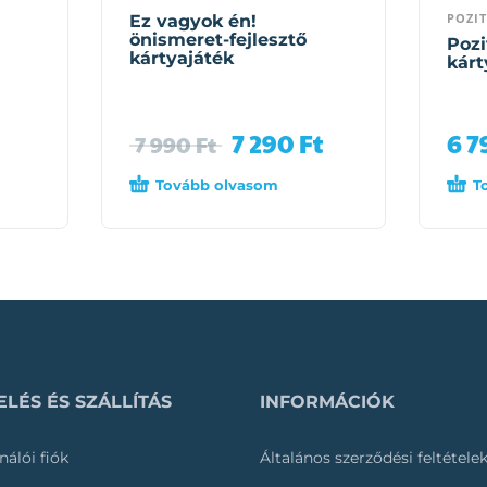
POZIT
Ez vagyok én!
önismeret-fejlesztő
Pozi
kártyajáték
kárt
7 290
Ft
6 
7 990
Ft
Tovább olvasom
T
LÉS ÉS SZÁLLÍTÁS
INFORMÁCIÓK
nálói fiók
Általános szerződési feltétele