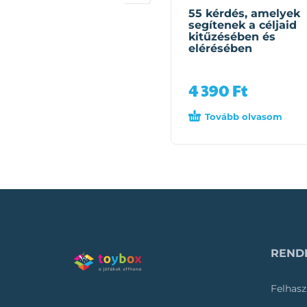
55 kérdés, amelyek
segítenek a céljaid
kitűzésében és
elérésében
4 390
Ft
Tovább olvasom
RENDE
Felhasz