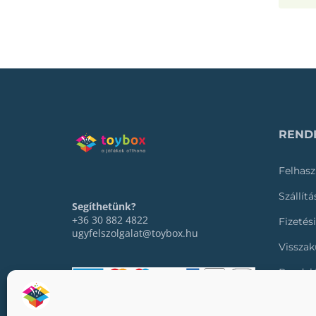
RENDE
Felhasz
Szállít
Segíthetünk?
+36 30 882 4822
Fizetés
ugyfelszolgalat@toybox.hu
Visszak
Rendel