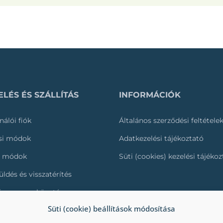
LÉS ÉS SZÁLLÍTÁS
INFORMÁCIÓK
nálói fiók
Általános szerződési feltétele
ási módok
Adatkezelési tájékoztató
i módok
Süti (cookies) kezelési tájéko
üldés és visszatérítés
és nyomonkövetése
Süti (cookie) beállítások módosítása