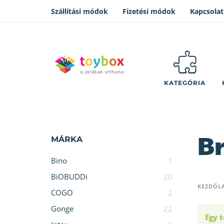
Szállítási módok
Fizetési módok
Kapcsolat
KATEGÓRIA
B
MÁRKA
Bino
1
BiOBUDDi
20
KEZDŐL
COGO
2
Gonge
22
Egy t