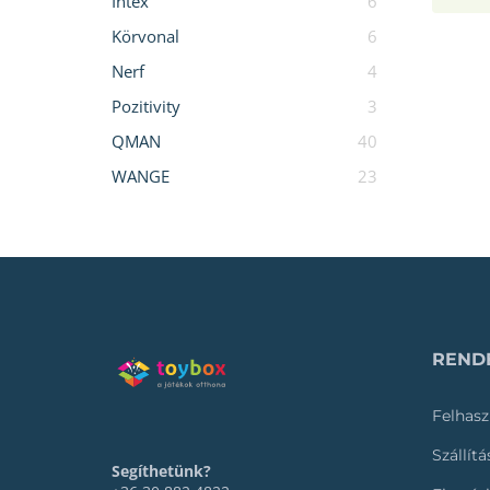
Intex
6
Körvonal
6
Nerf
4
Pozitivity
3
QMAN
40
WANGE
23
RENDE
Felhasz
Szállít
Segíthetünk?