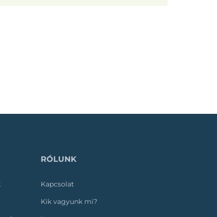
RÓLUNK
k
Kapcsolat
Kik vagyunk mi?