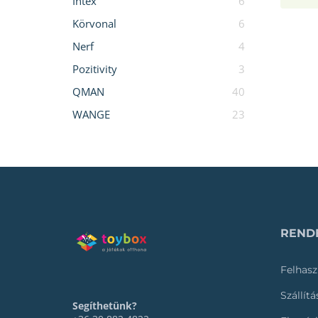
Intex
6
Körvonal
6
Nerf
4
Pozitivity
3
QMAN
40
WANGE
23
RENDE
Felhasz
Szállít
Segíthetünk?