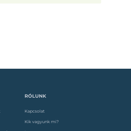
RÓLUNK
k
Kapcsolat
Kik vagyunk mi?