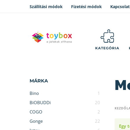
Szállítási módok
Fizetési módok
Kapcsolat
KATEGÓRIA
M
MÁRKA
Bino
1
BiOBUDDi
20
KEZDŐL
COGO
2
Gonge
22
Egy t