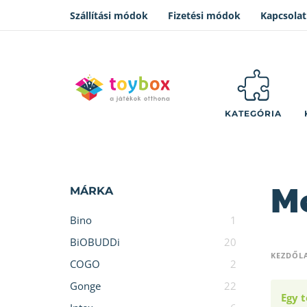
Szállítási módok
Fizetési módok
Kapcsolat
KATEGÓRIA
M
MÁRKA
Bino
1
BiOBUDDi
20
KEZDŐL
COGO
2
Gonge
22
Egy t