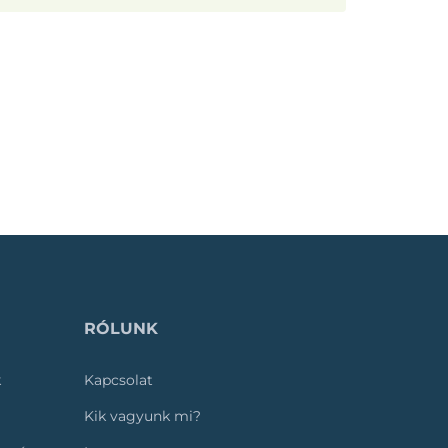
RÓLUNK
k
Kapcsolat
Kik vagyunk mi?