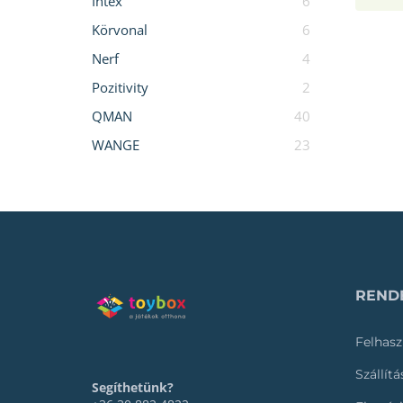
Intex
6
Körvonal
6
Nerf
4
Pozitivity
2
QMAN
40
WANGE
23
RENDE
Felhasz
Szállít
Segíthetünk?