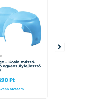
E
GONGE
e – Koala mászó-
Gonge – Egyensúlyozó
ó egyensúlyfejlesztő
deszka
k
 890
Ft
47 167
Ft
ovább olvasom
Tovább olvasom