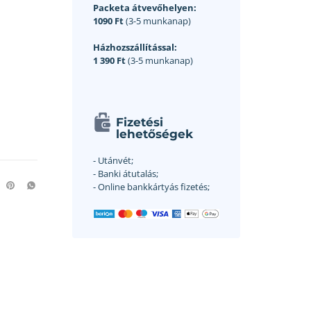
Packeta átvevőhelyen:
1090 Ft
(3-5 munkanap)
Házhozszállítással:
1 390 Ft
(3-5 munkanap)
Fizetési
lehetőségek
- Utánvét;
- Banki átutalás;
- Online bankkártyás fizetés;