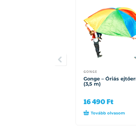
GONGE
Gonge – Óriás ejtőe
(3,5 m)
16 490
Ft
Tovább olvasom