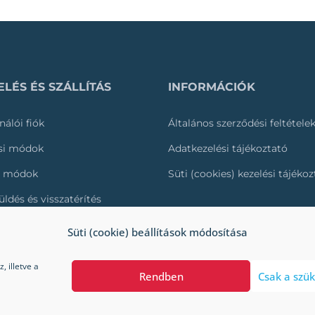
LÉS ÉS SZÁLLÍTÁS
INFORMÁCIÓK
nálói fiók
Általános szerződési feltétele
ási módok
Adatkezelési tájékoztató
i módok
Süti (cookies) kezelési tájéko
üldés és visszatérítés
és nyomonkövetése
Süti (cookie) beállítások módosítása
 illetve a
Rendben
Csak a szük