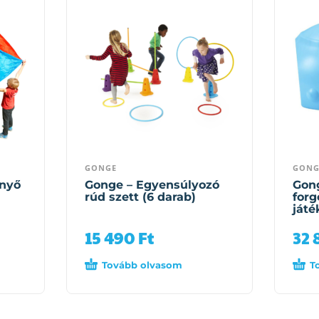
GONGE
GONG
rnyő
Gonge – Egyensúlyozó
Gong
rúd szett (6 darab)
forg
játé
15 490
Ft
32
Tovább olvasom
T