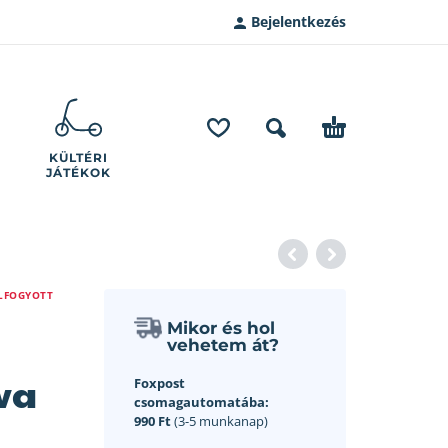
Bejelentkezés
KÜLTÉRI
JÁTÉKOK
LFOGYOTT
Mikor és hol
vehetem át?
va
Foxpost
csomagautomatába:
990 Ft
(3-5 munkanap)