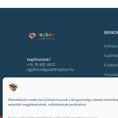
RENDE
Felhasz
Szállít
Segíthetünk?
+36 30 882 4822
Fizetés
ugyfelszolgalat@toybox.hu
Visszak
Rendel
Weboldalunk cookie-kat (sütiket) használ a látogatottsági adatok méréséhez,
weboldal megjelenésének, működésének javításához.
© 2022-2024 Toybox. Minden jog fenntartva.