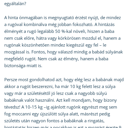
egyáltalán?
A hinta önmagában is megnyugtató érzést nyújt, de mindez
a rugóval kombinálva még jobban fokozható. A hintázás
élményét a rugó legalább 50 %-kal növeli, hiszen a baba
nem csak előre, hátra vagy körkörösen mozdul el, hanem a
rugónak köszönhetően mindez kiegészül egy fel – le
mozgással is. Fontos, hogy válaszd mindig a babád súlyának
megfelelő rugót. Nem csak az élmény, hanem a baba
biztonsága miatt is.
Persze most gondolhatod azt, hogy elég lesz a babának majd
akkor a rugót beszerezni, ha már 10 kg felett lesz a súlya
vagy már a születésétől jó lesz csak a nagyobb súlyú
babáknak valót használni. Azt kell mondjam, hogy bizony
tévedsz! A 10-15 kg –ig ajánlott rugónk egyrészt meg sem
fog moccanni egy újszülött súlya alatt, másrészt pedig
születés után nagyon fontos a babáknak a ringatás,
hintáztatás hiszen már a pocakban is ezt a mozgást érezte 9