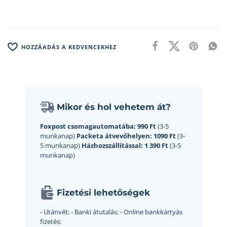
HOZZÁADÁS A KEDVENCEKHEZ
Mikor és hol vehetem át?
Foxpost csomagautomatába:
990 Ft
(3-5
munkanap)
Packeta átvevőhelyen:
1090 Ft
(3-
5 munkanap)
Házhozszállítással:
1 390 Ft
(3-5
munkanap)
Fizetési lehetőségek
- Utánvét;
- Banki átutalás;
- Online bankkártyás
fizetés;