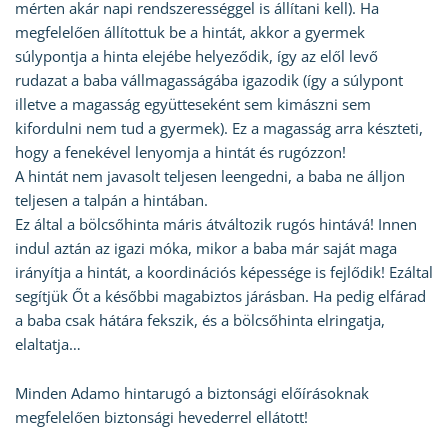
mérten akár napi rendszerességgel is állítani kell). Ha
megfelelően állítottuk be a hintát, akkor a gyermek
súlypontja a hinta elejébe helyeződik, így az elől levő
rudazat a baba vállmagasságába igazodik (így a súlypont
illetve a magasság együtteseként sem kimászni sem
kifordulni nem tud a gyermek). Ez a magasság arra készteti,
hogy a fenekével lenyomja a hintát és rugózzon!
A hintát nem javasolt teljesen leengedni, a baba ne álljon
teljesen a talpán a hintában.
Ez által a bölcsőhinta máris átváltozik rugós hintává! Innen
indul aztán az igazi móka, mikor a baba már saját maga
irányítja a hintát, a koordinációs képessége is fejlődik! Ezáltal
segítjük Őt a későbbi magabiztos járásban. Ha pedig elfárad
a baba csak hátára fekszik, és a bölcsőhinta elringatja,
elaltatja…
Minden Adamo hintarugó a biztonsági előírásoknak
megfelelően biztonsági hevederrel ellátott!