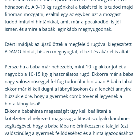
hónapon át. A 0-10 kg rugónkkal a babát fel le is tudod majd
finoman mozgatni, ezáltal egy az egyben azt a mozgást
tudod imitálni hintánkkal, amit már a pocakodból is jól
ismer, és amire a babák leginkább megnyugodnak.
Ezért imádják az újszülöttek a megfelelő rugóval kiegészített
ADAMO hintát, hiszen megnyugtat, ellazít és akár el is altat!
Persze ha a baba már nehezebb, mint 10 kg akkor jöhet a
nagyobb a 10-15 kg-ig használatos rugó. Ekkorra már a baba
nagy valószínűséggel fel fog tudni ülni hintában.A baba lábát
ekkor már ki kell dugni a lábnyílásokon és a fenekét annyira
húzzuk előre, hogy a gyermek comb tövénél legyenek a
hinta lábnyílásai!
Ekkor a babahinta magasságát úgy kell beállítani a
kötélzeten elhelyezett magasság állítását szolgáló karabiner
segítségével, hogy a baba lába ne érintkezzen a talajjal (ezt
valószínűleg a gyermek fejlődéséhez és a hinta igazodásához