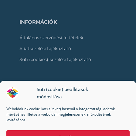
INFORMÁCIÓK
Általános szerződési feltételek
Adatkezelési tájékoztató
Süti (cookies) kezelési tájékoztató
RÓLUNK
Süti (cookie) beállítások
módosítása
Kapcsolat
Weboldalunk cookie-kat (sütiket) használ a látogatottsági adatok
Kik vagyunk mi?
méréséhez, illetve a weboldal megjelenésének, működésének
javításához.
Impresszum