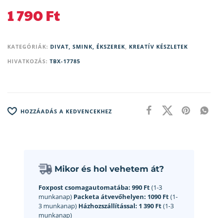
1 790
Ft
KATEGÓRIÁK:
DIVAT, SMINK, ÉKSZEREK
,
KREATÍV KÉSZLETEK
HIVATKOZÁS:
TBX-17785
HOZZÁADÁS A KEDVENCEKHEZ
Mikor és hol vehetem át?
Foxpost csomagautomatába:
990 Ft
(1-3
munkanap)
Packeta átvevőhelyen:
1090 Ft
(1-
3 munkanap)
Házhozszállítással:
1 390 Ft
(1-3
munkanap)