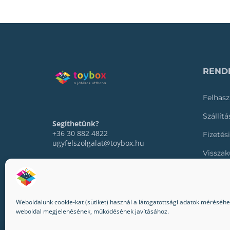
RENDE
Felhasz
Szállít
Segíthetünk?
+36 30 882 4822
Fizetés
ugyfelszolgalat@toybox.hu
Visszak
Rendel
Weboldalunk cookie-kat (sütiket) használ a látogatottsági adatok méréséhez,
weboldal megjelenésének, működésének javításához.
© 2022-2024 Toybox. Minden jog fenntartva.