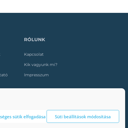
RÓLUNK
k
Kapcsolat
Kik vagyunk mi?
ztató
Impresszum
séges sütik elfogadása
Süti beállítások módosítása