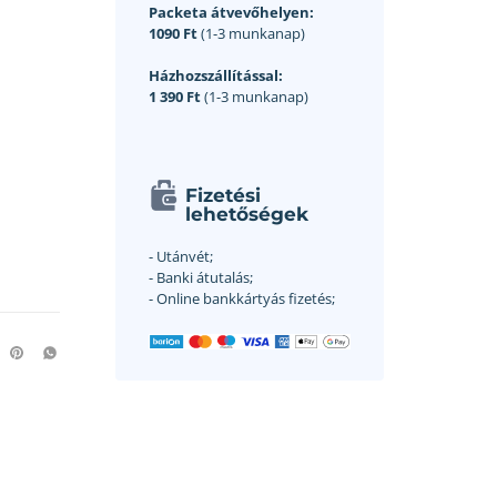
Packeta átvevőhelyen:
1090 Ft
(1-3 munkanap)
Házhozszállítással:
1 390 Ft
(1-3 munkanap)
Fizetési
lehetőségek
- Utánvét;
- Banki átutalás;
- Online bankkártyás fizetés;