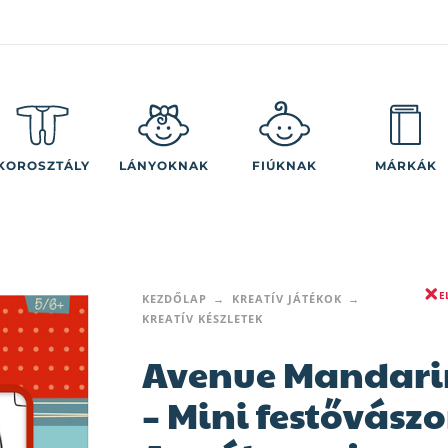
KOROSZTÁLY
LÁNYOKNAK
FIÚKNAK
MÁRKÁK
E
KEZDŐLAP
KREATÍV JÁTÉKOK
KREATÍV KÉSZLETEK
Avenue Mandari
– Mini festővászo