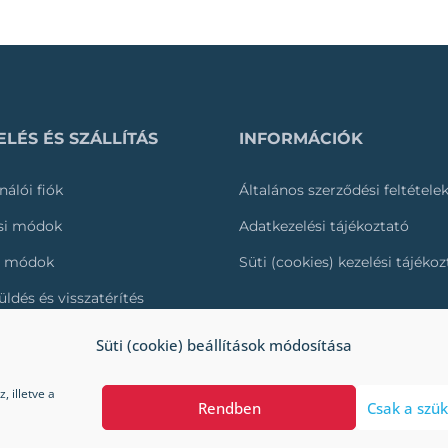
LÉS ÉS SZÁLLÍTÁS
INFORMÁCIÓK
nálói fiók
Általános szerződési feltétele
ási módok
Adatkezelési tájékoztató
i módok
Süti (cookies) kezelési tájéko
üldés és visszatérítés
és nyomonkövetése
Süti (cookie) beállítások módosítása
 illetve a
Rendben
Csak a szük