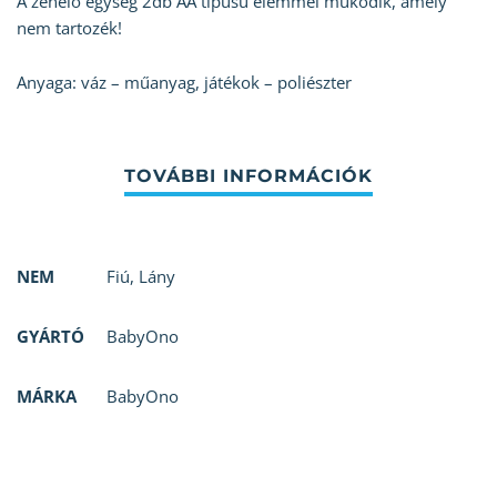
A zenélő egység 2db AA típusú elemmel működik, amely
nem tartozék!
Anyaga: váz – műanyag, játékok – poliészter
NEM
Fiú
,
Lány
GYÁRTÓ
BabyOno
MÁRKA
BabyOno