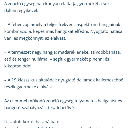
A zenélő egység hatékonyan elaltatja gyermekét a sok
dallam egyikével:
– A fehér zaj: amely a teljes frekvenciaspektrum hangjainak
kombinációja, képes más hangokat elfedni. Nyugtató hatása
van, és megkönnyíti az elalvást.
– A természet négy hangja: madarak éneke, szívdobbanása,
eső és tenger hullámai – segítik gyermekét pihenni és
kikapcsolódni.
– A 19 klasszikus altatódal: nyugtató dallamok kellemesebbé
teszik gyermeke elalvást.
Az elemmel működő zenélő egység folyamatos hallgatást és
hangerő-szabályozást tesz lehetővé.
Újszülött kortól használható.