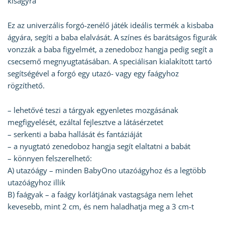
kiságyra
Ez az univerzális forgó-zenélő játék ideális termék a kisbaba
ágyára, segíti a baba elalvását. A színes és barátságos figurák
vonzzák a baba figyelmét, a zenedoboz hangja pedig segít a
csecsemő megnyugtatásában. A speciálisan kialakított tartó
segítségével a forgó egy utazó- vagy egy faágyhoz
rögzíthető.
– lehetővé teszi a tárgyak egyenletes mozgásának
megfigyelését, ezáltal fejlesztve a látásérzetet
– serkenti a baba hallását és fantáziáját
– a nyugtató zenedoboz hangja segít elaltatni a babát
– könnyen felszerelhető:
A) utazóágy – minden BabyOno utazóágyhoz és a legtöbb
utazóágyhoz illik
B) faágyak – a faágy korlátjának vastagsága nem lehet
kevesebb, mint 2 cm, és nem haladhatja meg a 3 cm-t