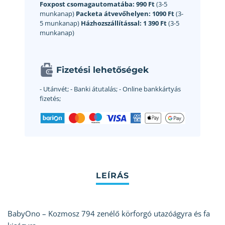
Foxpost csomagautomatába:
990 Ft
(3-5
munkanap)
Packeta átvevőhelyen:
1090 Ft
(3-
5 munkanap)
Házhozszállítással:
1 390 Ft
(3-5
munkanap)
Fizetési lehetőségek
- Utánvét;
- Banki átutalás;
- Online bankkártyás
fizetés;
BabyOno – Kozmosz 794 zenélő körforgó utazóágyra és fa