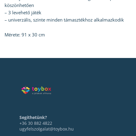
köszönhetően
– 3 levehető játék
– univerzális, szinte minden támasztékhoz alkalmazkodik
Mérete: 91 x 30 cm
Segíthetünk?
+36 30 882 4822
ugyfelszolgalat@toybox.hu