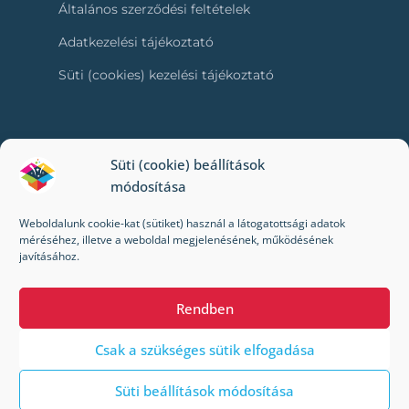
Általános szerződési feltételek
Adatkezelési tájékoztató
Süti (cookies) kezelési tájékoztató
RÓLUNK
Süti (cookie) beállítások
módosítása
Kapcsolat
Weboldalunk cookie-kat (sütiket) használ a látogatottsági adatok
Kik vagyunk mi?
méréséhez, illetve a weboldal megjelenésének, működésének
javításához.
Impresszum
Rendben
Csak a szükséges sütik elfogadása
Süti beállítások módosítása
© 2022-2024 Toybox. Minden jog fenntartva.