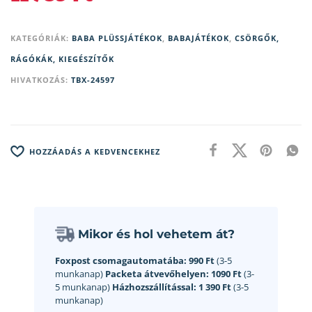
KATEGÓRIÁK:
BABA PLÜSSJÁTÉKOK
,
BABAJÁTÉKOK
,
CSÖRGŐK,
RÁGÓKÁK, KIEGÉSZÍTŐK
HIVATKOZÁS:
TBX-24597
HOZZÁADÁS A KEDVENCEKHEZ
Mikor és hol vehetem át?
Foxpost csomagautomatába:
990 Ft
(3-5
munkanap)
Packeta átvevőhelyen:
1090 Ft
(3-
5 munkanap)
Házhozszállítással:
1 390 Ft
(3-5
munkanap)