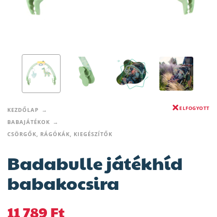
ELFOGYOTT
KEZDŐLAP
BABAJÁTÉKOK
CSÖRGŐK, RÁGÓKÁK, KIEGÉSZÍTŐK
Badabulle játékhíd
babakocsira
11 789
Ft