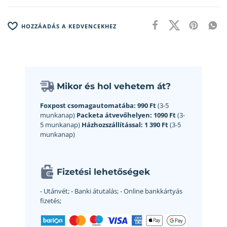
HOZZÁADÁS A KEDVENCEKHEZ
Mikor és hol vehetem át?
Foxpost csomagautomatába:
990 Ft
(3-5
munkanap)
Packeta átvevőhelyen:
1090 Ft
(3-
5 munkanap)
Házhozszállítással:
1 390 Ft
(3-5
munkanap)
Fizetési lehetőségek
- Utánvét;
- Banki átutalás;
- Online bankkártyás
fizetés;