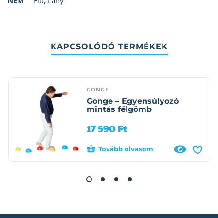
NEM
Fiú
,
Lány
KAPCSOLÓDÓ TERMÉKEK
GONGE
Gonge – Egyensúlyozó
mintás félgömb
17 590
Ft
Tovább olvasom