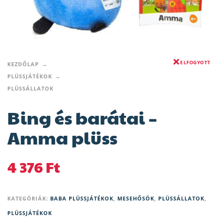
ELFOGYOTT
KEZDŐLAP
PLÜSSJÁTÉKOK
PLÜSSÁLLATOK
Bing és barátai –
Amma plüss
4 376
Ft
KATEGÓRIÁK:
BABA PLÜSSJÁTÉKOK
,
MESEHŐSÖK
,
PLÜSSÁLLATOK
,
PLÜSSJÁTÉKOK