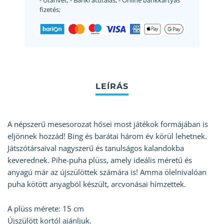
- Utánvét;
- Banki átutalás;
- Online bankkártyás
fizetés;
A népszerű mesesorozat hősei most játékok formájában is
eljönnek hozzád! Bing és barátai három év körül lehetnek.
Játszótársaival nagyszerű és tanulságos kalandokba
keverednek. Pihe-puha plüss, amely ideális méretű és
anyagú már az újszülöttek számára is! Amma ölelnivalóan
puha kötött anyagból készült, arcvonásai hímzettek.
A plüss mérete: 15 cm
Újszülött kortól ajánljuk.