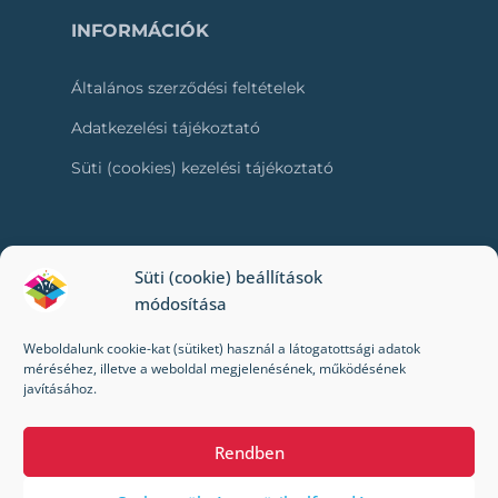
INFORMÁCIÓK
Általános szerződési feltételek
Adatkezelési tájékoztató
Süti (cookies) kezelési tájékoztató
RÓLUNK
Süti (cookie) beállítások
módosítása
Kapcsolat
Weboldalunk cookie-kat (sütiket) használ a látogatottsági adatok
Kik vagyunk mi?
méréséhez, illetve a weboldal megjelenésének, működésének
javításához.
Impresszum
Rendben