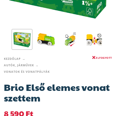
ELFOGYOTT
KEZDŐLAP
AUTÓK, JÁRMŰVEK
VONATOK ÉS VONATPÁLYÁK
Brio Első elemes vonat
szettem
8 590
Ft