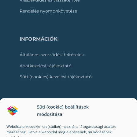
Visszaküldés és visszatérítés
Rendelés nyomonkövetése
INFORMÁCIÓK
Általános szerződési feltételek
Adatkezelési tájékoztató
Süti (cookies) kezelési tájékoztató
RÓLUNK
Süti (cookie) beállítások
módosítása
Kapcsolat
Weboldalunk cookie-kat (sütiket) használ a látogatottsági adatok
Kik vagyunk mi?
méréséhez, illetve a weboldal megjelenésének, működésének