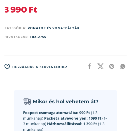
3 990
Ft
KATEGÓRIA:
VONATOK ÉS VONATPÁLYÁK
HIVATKOZÁS:
TBX-2755
HOZZÁADÁS A KEDVENCEKHEZ
Mikor és hol vehetem át?
Foxpost csomagautomatába:
990 Ft
(1-3
munkanap)
Packeta átvevőhelyen:
1090 Ft
(1-
3 munkanap)
Házhozszállítással:
1 390 Ft
(1-3
munkanap)