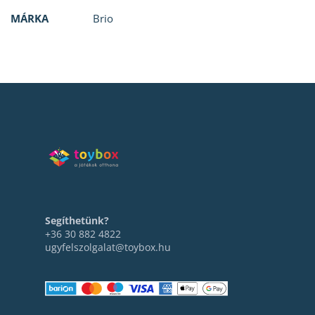
MÁRKA
Brio
Segíthetünk?
+36 30 882 4822
ugyfelszolgalat@toybox.hu