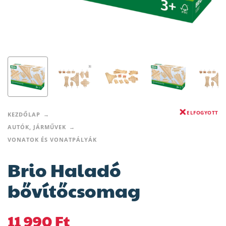
ELFOGYOTT
KEZDŐLAP
AUTÓK, JÁRMŰVEK
VONATOK ÉS VONATPÁLYÁK
Brio Haladó
bővítőcsomag
11 990
Ft