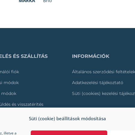
MÁRKA
Brio
LÉS ÉS SZÁLLÍTÁS
INFORMÁCIÓK
nálói fiók
Általános szerződési feltétele
ási módok
Adatkezelési tájékoztató
i módok
Süti (cookies) kezelési tájéko
üldés és visszatérítés
és nyomonkövetése
Süti (cookie) beállítások módosítása
 illetve a