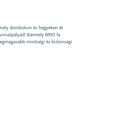
, amely dombokon és hegyeken át
a vonatpályád! Bármely BRIO fa
 legmagasabb minőségi és biztonsági