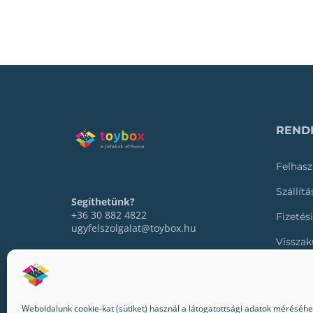
RENDE
Felhasz
Szállít
Segíthetünk?
+36 30 882 4822
Fizetés
ugyfelszolgalat@toybox.hu
Visszak
Rendel
Weboldalunk cookie-kat (sütiket) használ a látogatottsági adatok méréséhez,