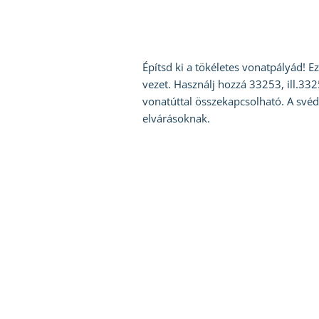
Építsd ki a tökéletes vonatpályád! 
vezet. Használj hozzá 33253, ill.33
vonatúttal összekapcsolható. A svéd
elvárásoknak.