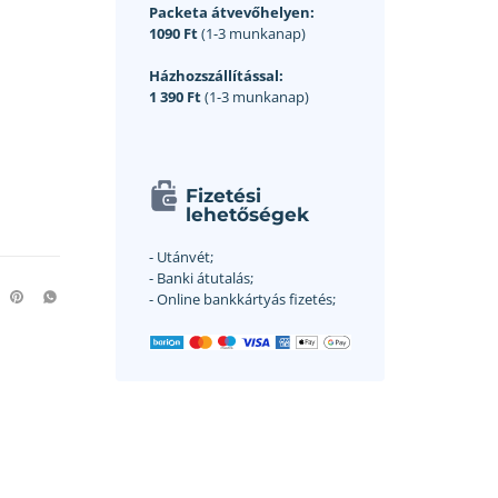
Packeta átvevőhelyen:
1090 Ft
(1-3 munkanap)
Házhozszállítással:
1 390 Ft
(1-3 munkanap)
Fizetési
lehetőségek
- Utánvét;
- Banki átutalás;
- Online bankkártyás fizetés;