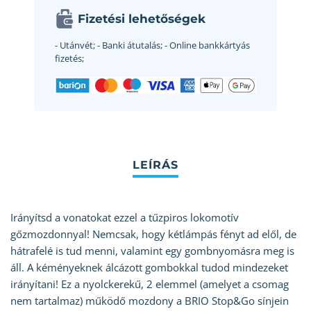
Fizetési lehetőségek
- Utánvét;
- Banki átutalás;
- Online bankkártyás
fizetés;
Irányítsd a vonatokat ezzel a tűzpiros lokomotív
gőzmozdonnyal! Nemcsak, hogy kétlámpás fényt ad elől, de
hátrafelé is tud menni, valamint egy gombnyomásra meg is
áll. A kéményeknek álcázott gombokkal tudod mindezeket
irányítani! Ez a nyolckerekű, 2 elemmel (amelyet a csomag
nem tartalmaz) működő mozdony a BRIO Stop&Go sínjein