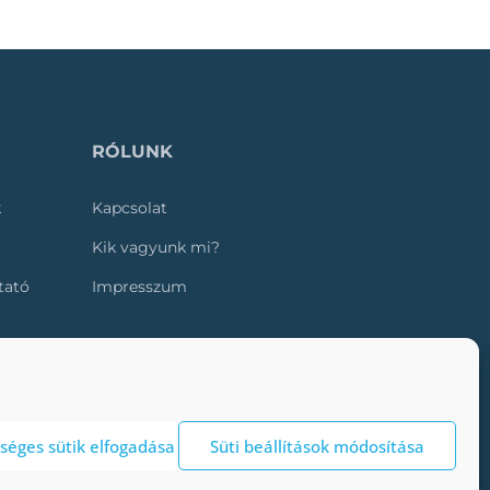
RÓLUNK
k
Kapcsolat
Kik vagyunk mi?
ztató
Impresszum
séges sütik elfogadása
Süti beállítások módosítása