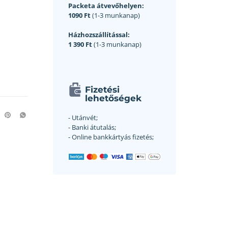
Packeta átvevőhelyen:
1090 Ft
(1-3 munkanap)
Házhozszállítással:
1 390 Ft
(1-3 munkanap)
Fizetési
lehetőségek
- Utánvét;
- Banki átutalás;
- Online bankkártyás fizetés;