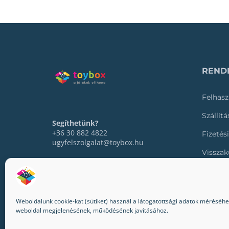
RENDE
Felhasz
Szállít
Segíthetünk?
+36 30 882 4822
Fizetés
ugyfelszolgalat@toybox.hu
Visszak
Rendel
Weboldalunk cookie-kat (sütiket) használ a látogatottsági adatok méréséhez,
weboldal megjelenésének, működésének javításához.
© 2022-2024 Toybox. Minden jog fenntartva.