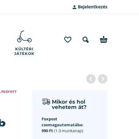
Bejelentkezés
KÜLTÉRI
JÁTÉKOK
LFOGYOTT
Mikor és hol
vehetem át?
b
Foxpost
csomagautomatába:
990 Ft
(1-3 munkanap)