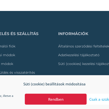
LÉS ÉS SZÁLLÍTÁS
INFORMÁCIÓK
nálói fiók
Általános szerződési feltétele
ási módok
Adatkezelési tájékoztató
i módok
Süti (cookies) kezelési tájéko
üldés és visszatérítés
és nyomonkövetése
Süti (cookie) beállítások módosítása
 illetve a
Rendben
Csak a szük