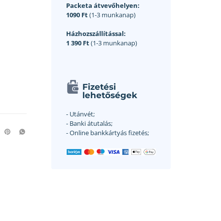
Packeta átvevőhelyen:
1090 Ft
(1-3 munkanap)
Házhozszállítással:
1 390 Ft
(1-3 munkanap)
Fizetési
lehetőségek
- Utánvét;
- Banki átutalás;
- Online bankkártyás fizetés;