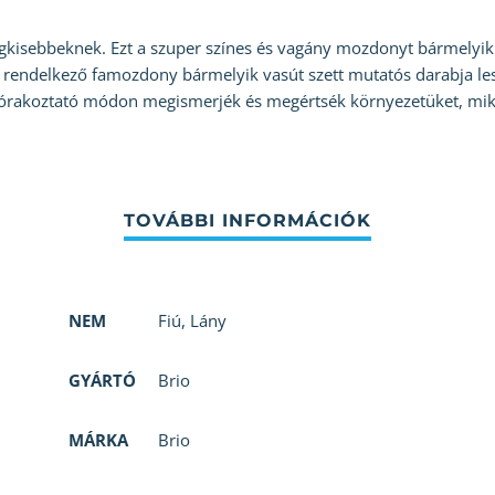
egkisebbeknek. Ezt a szuper színes és vagány mozdonyt bármelyik
rendelkező famozdony bármelyik vasút szett mutatós darabja lesz
zórakoztató módon megismerjék és megértsék környezetüket, m
NEM
Fiú
,
Lány
GYÁRTÓ
Brio
MÁRKA
Brio