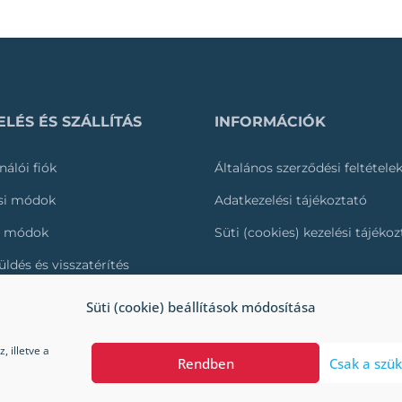
LÉS ÉS SZÁLLÍTÁS
INFORMÁCIÓK
nálói fiók
Általános szerződési feltétele
ási módok
Adatkezelési tájékoztató
i módok
Süti (cookies) kezelési tájéko
üldés és visszatérítés
és nyomonkövetése
Süti (cookie) beállítások módosítása
 illetve a
Rendben
Csak a szük