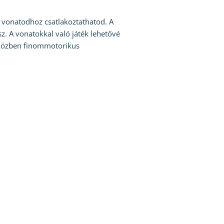
 vonatodhoz csatlakoztathatod. A
. A vonatokkal való játék lehetővé
iközben finommotorikus