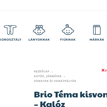
KOROSZTÁLY
LÁNYOKNAK
FIÚKNAK
MÁRKÁK
E
KEZDŐLAP
AUTÓK, JÁRMŰVEK
VONATOK ÉS VONATPÁLYÁK
Brio Téma kisvo
– Kalóz