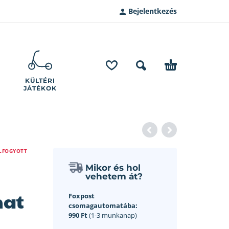
Bejelentkezés
KÜLTÉRI
JÁTÉKOK
LFOGYOTT
Mikor és hol
vehetem át?
nat
Foxpost
csomagautomatába:
990 Ft
(1-3 munkanap)