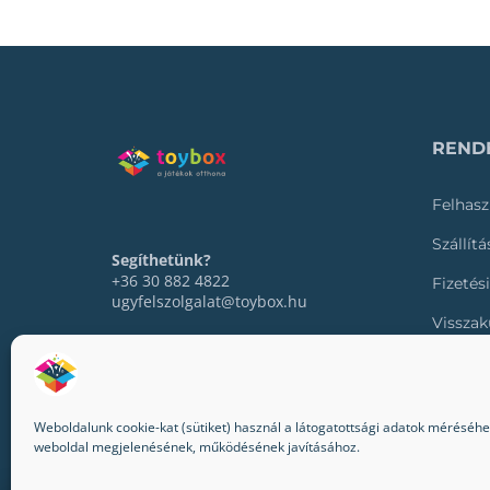
RENDE
Felhasz
Szállít
Segíthetünk?
+36 30 882 4822
Fizetés
ugyfelszolgalat@toybox.hu
Visszak
Rendel
Weboldalunk cookie-kat (sütiket) használ a látogatottsági adatok méréséhez,
weboldal megjelenésének, működésének javításához.
© 2022-2024 Toybox. Minden jog fenntartva.