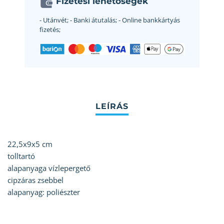
Fizetési lehetőségek
- Utánvét;
- Banki átutalás;
- Online bankkártyás
fizetés;
22,5x9x5 cm
tolltartó
alapanyaga vízlepergető
cipzáras zsebbel
alapanyag: poliészter