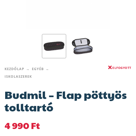
ELFOGYOTT
KEZDŐLAP
EGYÉB
ISKOLASZEREK
Budmil – Flap pöttyös
tolltartó
4 990
Ft