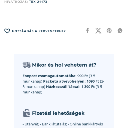
HIVATKOZÁS:
TBX-21173
HOZZÁADÁS A KEDVENCEKHEZ
Mikor és hol vehetem át?
Foxpost csomagautomatába:
990 Ft
(3-5
munkanap)
Packeta átvevőhelyen:
1090 Ft
(3-
5 munkanap)
Házhozszállítással:
1 390 Ft
(3-5
munkanap)
Fizetési lehetőségek
- Utánvét;
- Banki átutalás;
- Online bankkártyás