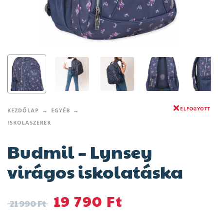
ELFOGYOTT
KEZDŐLAP
EGYÉB
ISKOLASZEREK
Budmil – Lynsey
virágos iskolatáska
19 790
Ft
21 990
Ft