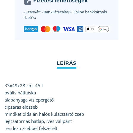
Fizetési lehetőségek
- Utánvét;
- Banki átutalás;
- Online bankkártyás
fizetés;
33x49x28 cm, 45 l
ovális hátitáska
alapanyaga vízlepergető
cipzáras előzseb
mindkét oldalán hálós kulacstartó zseb
légcsatornás hátlap, íves vállpánt
rendező zsebbel felszerelt