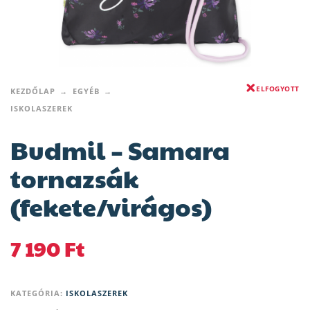
ELFOGYOTT
KEZDŐLAP
EGYÉB
ISKOLASZEREK
Budmil – Samara
tornazsák
(fekete/virágos)
7 190
Ft
KATEGÓRIA:
ISKOLASZEREK