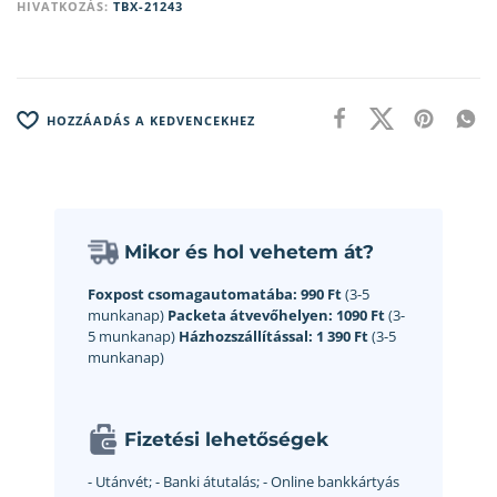
HIVATKOZÁS:
TBX-21243
HOZZÁADÁS A KEDVENCEKHEZ
Mikor és hol vehetem át?
Foxpost csomagautomatába:
990 Ft
(3-5
munkanap)
Packeta átvevőhelyen:
1090 Ft
(3-
5 munkanap)
Házhozszállítással:
1 390 Ft
(3-5
munkanap)
Fizetési lehetőségek
- Utánvét;
- Banki átutalás;
- Online bankkártyás