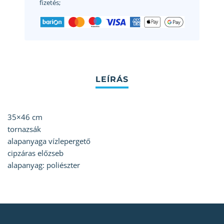
fizetés;
35×46 cm
tornazsák
alapanyaga vízlepergető
cipzáras előzseb
alapanyag: poliészter