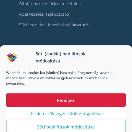
Általános szerződési feltételek
Adatkezelési tájékoztató
Süti (cookies) kezelési tájékoztató
RÓLUNK
Süti (cookie) beállítások
módosítása
Kapcsolat
Weboldalunk cookie-kat (sütiket) használ a látogatottsági adatok
Kik vagyunk mi?
méréséhez, illetve a weboldal megjelenésének, működésének
javításához.
Impresszum
Rendben
Csak a szükséges sütik elfogadása
Süti beállítások módosítása
© 2022-2024 Toybox. Minden jog fenntartva.