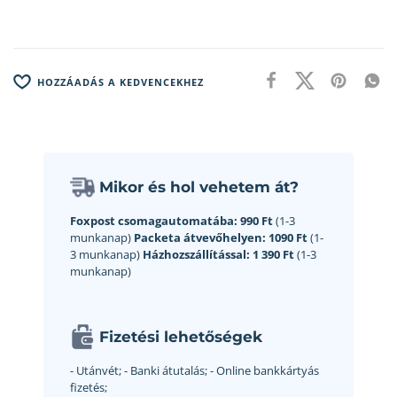
HOZZÁADÁS A KEDVENCEKHEZ
Mikor és hol vehetem át?
Foxpost csomagautomatába:
990 Ft
(1-3
munkanap)
Packeta átvevőhelyen:
1090 Ft
(1-
3 munkanap)
Házhozszállítással:
1 390 Ft
(1-3
munkanap)
Fizetési lehetőségek
- Utánvét;
- Banki átutalás;
- Online bankkártyás
fizetés;