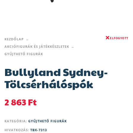
ELFOGYOTT
KEZDŐLAP
AKCIÓFIGURÁK ÉS JÁTÉKKÉSZLETEK
GYŰJTHETŐ FIGURÁK
Bullyland Sydney-
Tölcsérhálóspók
2 863
Ft
KATEGÓRIA:
GYŰJTHETŐ FIGURÁK
HIVATKOZÁS:
TBX-7313