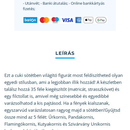
- Utánvét;
- Banki átutalás;
- Online bankkártyás
fizetés;
Ezt a cuki sötétben világító figurát most feldíszítheted olyan
egyedi stílusban, ami a legjobban illik hozzád! A készletben
találsz hozzá 35 féle kiegészítőt (matricát, strasszkövet) és
egy filctollat is, amivel még színesebbé és egyedibbé
varázsolhatod a kis pajtásod. Ha a fények kialszanak,
egyszarvúd varázslatosan ragyog majd a sötétben!Gyűjtsd
össze mind az 5 félét: Űrkornis, Pandakornis,
Flamingókornis, Kutyakornis és Szivárvány Unikornis