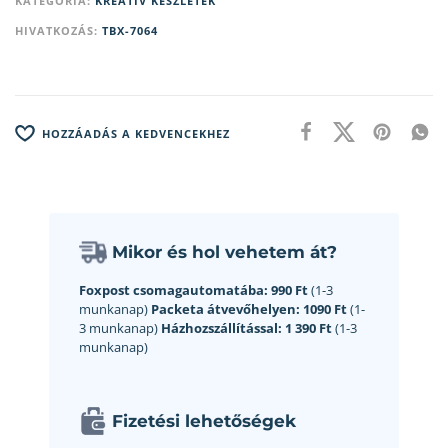
KATEGÓRIA:
KREATÍV KÉSZLETEK
HIVATKOZÁS:
TBX-7064
HOZZÁADÁS A KEDVENCEKHEZ
Mikor és hol vehetem át?
Foxpost csomagautomatába:
990 Ft
(1-3
munkanap)
Packeta átvevőhelyen:
1090 Ft
(1-
3 munkanap)
Házhozszállítással:
1 390 Ft
(1-3
munkanap)
Fizetési lehetőségek