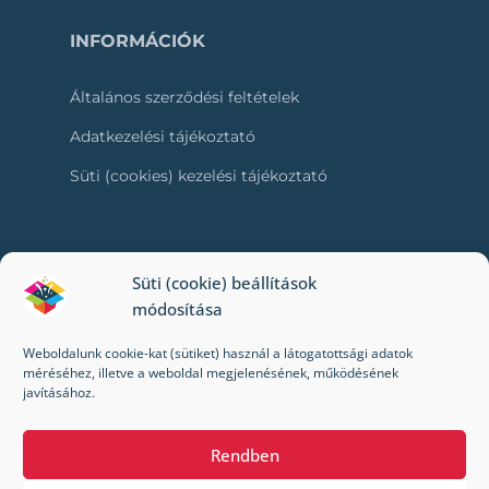
INFORMÁCIÓK
Általános szerződési feltételek
Adatkezelési tájékoztató
Süti (cookies) kezelési tájékoztató
RÓLUNK
Süti (cookie) beállítások
módosítása
Kapcsolat
Weboldalunk cookie-kat (sütiket) használ a látogatottsági adatok
Kik vagyunk mi?
méréséhez, illetve a weboldal megjelenésének, működésének
javításához.
Impresszum
Rendben