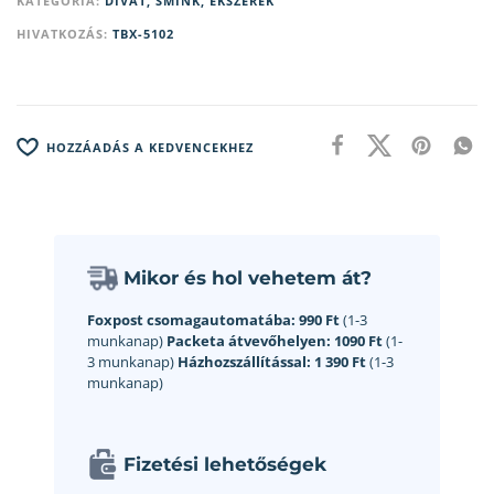
KATEGÓRIA:
DIVAT, SMINK, ÉKSZEREK
HIVATKOZÁS:
TBX-5102
HOZZÁADÁS A KEDVENCEKHEZ
Mikor és hol vehetem át?
Foxpost csomagautomatába:
990 Ft
(1-3
munkanap)
Packeta átvevőhelyen:
1090 Ft
(1-
3 munkanap)
Házhozszállítással:
1 390 Ft
(1-3
munkanap)
Fizetési lehetőségek