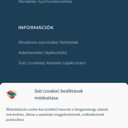
Rendelés nyomonkövetése
INFORMÁCIÓK
Általános szerződési feltételek
Adatkezelési tájékoztató
Süti (cookies) kezelési tájékoztató
RÓLUNK
Süti (cookie) beállítások
módosítása
Kapcsolat
Weboldalunk cookie-kat (sütiket) használ a látogatottsági adatok
Kik vagyunk mi?
méréséhez, illetve a weboldal megjelenésének, működésének
javításához.
Impresszum