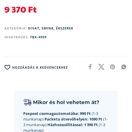
9 370
Ft
KATEGÓRIA:
DIVAT, SMINK, ÉKSZEREK
HIVATKOZÁS:
TBX-4959
HOZZÁADÁS A KEDVENCEKHEZ
Mikor és hol vehetem át?
Foxpost csomagautomatába:
990 Ft
(1-3
munkanap)
Packeta átvevőhelyen:
1090 Ft
(1-
3 munkanap)
Házhozszállítással:
1 390 Ft
(1-3
munkanap)