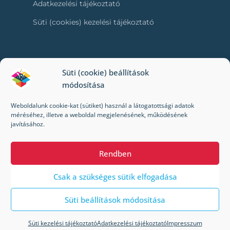
Adatkezelési tájékoztató
Süti (cookies) kezelési tájékoztató
RÓLUNK
Süti (cookie) beállítások
módosítása
Kapcsolat
Weboldalunk cookie-kat (sütiket) használ a látogatottsági adatok
Kik vagyunk mi?
méréséhez, illetve a weboldal megjelenésének, működésének
javításához.
Impresszum
Rendben
Csak a szükséges sütik elfogadása
Süti beállítások módosítása
© 2022-2024 Toybox. Minden jog fenntartva.
A Toybox webáruházban a megrendelés/kiszállítás
Süti kezelési tájékoztató
Adatkezelési tájékoztató
Impresszum
jelenleg szünetel! Hamarosan visszatérünk.
Bezárás