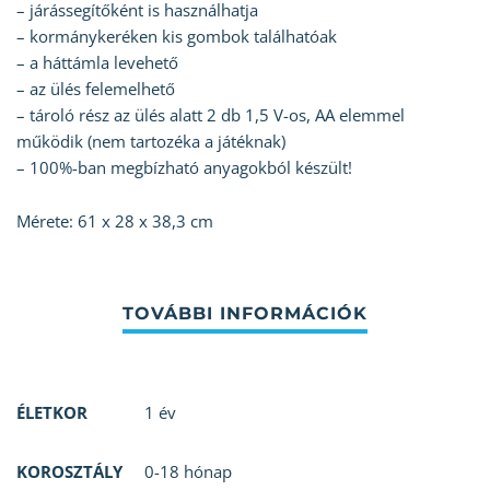
– járássegítőként is használhatja
– kormánykeréken kis gombok találhatóak
– a háttámla levehető
– az ülés felemelhető
– tároló rész az ülés alatt 2 db 1,5 V-os, AA elemmel
működik (nem tartozéka a játéknak)
– 100%-ban megbízható anyagokból készült!
Mérete: 61 x 28 x 38,3 cm
ÉLETKOR
1 év
KOROSZTÁLY
0-18 hónap