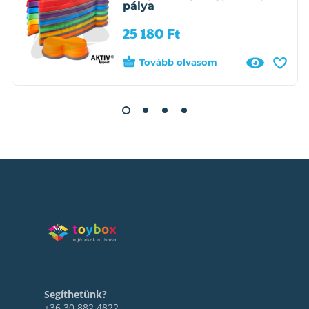
pálya
25 180
Ft
Tovább olvasom
Segíthetünk?
+36 30 882 4822