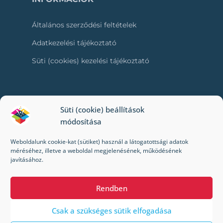
Általános szerződési feltételek
Adatkezelési tájékoztató
Süti (cookies) kezelési tájékoztató
RÓLUNK
Süti (cookie) beállítások
módosítása
Kapcsolat
Weboldalunk cookie-kat (sütiket) használ a látogatottsági adatok
Kik vagyunk mi?
méréséhez, illetve a weboldal megjelenésének, működésének
javításához.
Impresszum
Rendben
Csak a szükséges sütik elfogadása