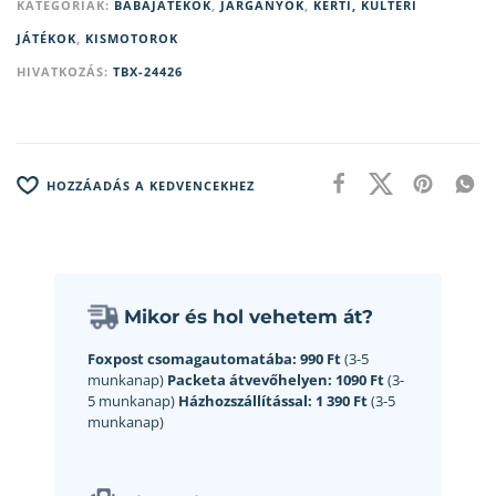
KATEGÓRIÁK:
BABAJÁTÉKOK
,
JÁRGÁNYOK
,
KERTI, KÜLTÉRI
JÁTÉKOK
,
KISMOTOROK
HIVATKOZÁS:
TBX-24426
HOZZÁADÁS A KEDVENCEKHEZ
Mikor és hol vehetem át?
Foxpost csomagautomatába:
990 Ft
(3-5
munkanap)
Packeta átvevőhelyen:
1090 Ft
(3-
5 munkanap)
Házhozszállítással:
1 390 Ft
(3-5
munkanap)